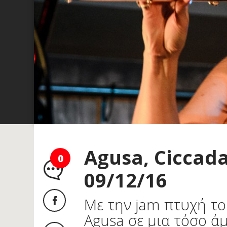
Agusa, Ciccada
0
09/12/16
Με την jam πτυχή το
Agusa σε μια τόσο άμ