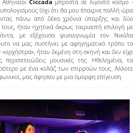
ι Αθηναίοι
Ciccada
μπροστά σε λιγοστό κόσμο -
υπολογισμούς (όχι ότι θα μου έπαιρνε πολλή ώρα
οντας πάνω από δέκα χρόνια ύπαρξης και δύο
 τους, ήταν ηχητικά άκρως ταιριαστή επιλογή με
άντα, με εξέχουσα φυσιογνωμία τον Νικόλα
ουτο να μας συστήνει με αφηγηματικό τρόπο το
 «ορχήστρα», ήταν δεμένη στη σκηνή και δεν είχε
 περιπετειώδεις μουσικές της. Ηθελημένα, τα
σότερο με ένα κολάζ των επιρροών τους. Άλλοτε
υμφωνικοί, μας άφησαν με μια όμορφη επίγευση.