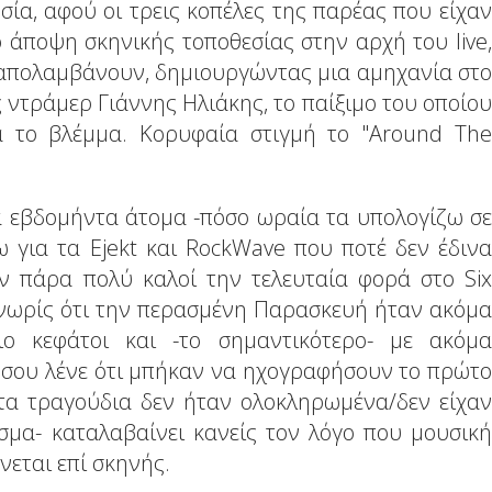
α, αφού οι τρεις κοπέλες της παρέας που είχαν
 άποψη σκηνικής τοποθεσίας στην αρχή του live,
 απολαμβάνουν, δημιουργώντας μια αμηχανία στο
ός ντράμερ Γιάννης Ηλιάκης, το παίξιμο του οποίου
 το βλέμμα. Κορυφαία στιγμή το "Around The
τα εβδομήντα άτομα -πόσο ωραία τα υπολογίζω σε
ω για τα Ejekt και RockWave που ποτέ δεν έδινα
ν πάρα πολύ καλοί την τελευταία φορά στο Six
-νωρίς ότι την περασμένη Παρασκευή ήταν ακόμα
ο κεφάτοι και -το σημαντικότερο- με ακόμα
 σου λένε ότι μπήκαν να ηχογραφήσουν το πρώτο
τα τραγούδια δεν ήταν ολοκληρωμένα/δεν είχαν
σμα- καταλαβαίνει κανείς τον λόγο που μουσική
νεται επί σκηνής.