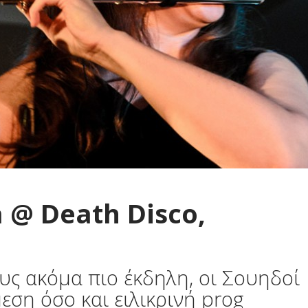
 @ Death Disco,
υς ακόμα πιο έκδηλη, οι Σουηδοί
εση όσο και ειλικρινή prog