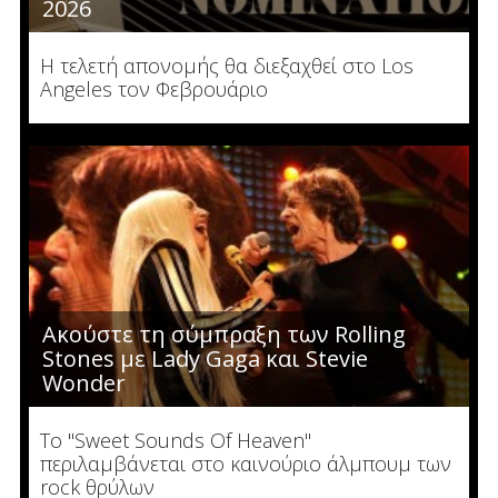
2026
Η τελετή απονομής θα διεξαχθεί στο Los
Angeles τον Φεβρουάριο
Ακούστε τη σύμπραξη των Rolling
Stones με Lady Gaga και Stevie
Wonder
Το "Sweet Sounds Of Heaven"
περιλαμβάνεται στο καινούριο άλμπουμ των
rock θρύλων