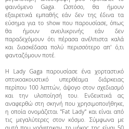
φαινόμενο Gaga. Ωστόσο, θα ήμουν
εξαιρετικά εμπαθής εάν δεν της έδινα τα
εύσημα για το show που παρουσίασε, όπως
θα ήμουν ανειλικρινής εάν δεν
παραδεχόμουν ότι πέρασα ανέλπιστα καλά
και διασκέδασα πολύ περισσότερο απ' ό,τι
φανταζόμουν ποτέ.
Η Lady Gaga παρουσίασε ένα χορταστικό
οπτικοακουστικό υπερθέαμα διάρκειας
περίπου 100 λεπτών, άψογο στον σχεδιασμό
και την υλοποίησή του. Ενδεικτικά ας
αναφερθώ στη σκηνή που χρησιμοποιήθηκε,
η οποία ονομάζεται "Fat Lady" και είναι από
τις μεγαλύτερες στον κόσμο. Σύμφωνα με
αυτά που γράφτηκαν, το μήκος της είναι 50