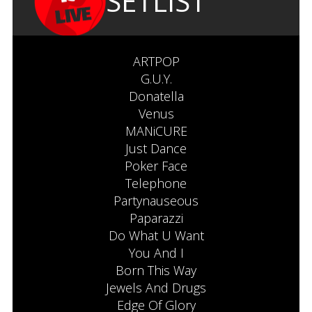
SETLIST
ARTPOP
G.U.Y.
Donatella
Venus
MANiCURE
Just Dance
Poker Face
Telephone
Partynauseous
Paparazzi
Do What U Want
You And I
Born This Way
Jewels And Drugs
Edge Of Glory