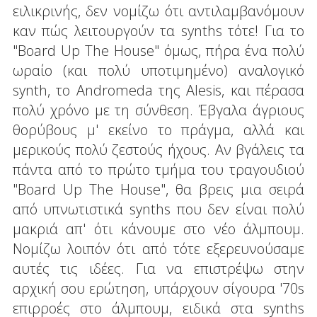
ειλικρινής, δεν νομίζω ότι αντιλαμβανόμουν
καν πώς λειτουργούν τα synths τότε! Για το
"Board Up The House" όμως, πήρα ένα πολύ
ωραίο (και πολύ υποτιμημένο) αναλογικό
synth, το Andromeda της Alesis, και πέρασα
πολύ χρόνο με τη σύνθεση. Έβγαλα άγριους
θορύβους μ' εκείνο το πράγμα, αλλά και
μερικούς πολύ ζεστούς ήχους. Αν βγάλεις τα
πάντα από το πρώτο τμήμα του τραγουδιού
"Board Up The House", θα βρεις μια σειρά
από υπνωτιστικά synths που δεν είναι πολύ
μακριά απ' ότι κάνουμε στο νέο άλμπουμ.
Νομίζω λοιπόν ότι από τότε εξερευνούσαμε
αυτές τις ιδέες. Για να επιστρέψω στην
αρχική σου ερώτηση, υπάρχουν σίγουρα '70s
επιρροές στο άλμπουμ, ειδικά στα synths