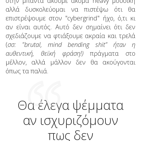
στην μπάντα ακούμε ακόμα heavy μουσική
αλλά δυσκολεύομαι να πιστέψω ότι θα
επιστρέψουμε στον "cybergrind" ήχο, ό,τι κι
αν είναι αυτός. Αυτό δεν σημαίνει ότι δεν
σχεδιάζουμε να φτιάξουμε ακραία και τρελά
(
σσ: "
brutal
,
mind
bending
shit
" ήταν η
αυθεντική, θεϊκή φράση!)
πράγματα στο
μέλλον, αλλά μάλλον δεν θα ακούγονται
όπως τα παλιά.
Θα έλεγα ψέμματα
αν ισχυριζόμουν
πως δεν