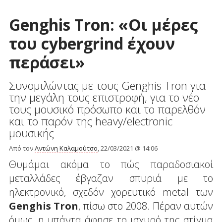
Genghis Tron: «Οι μέρες
του cybergrind έχουν
περάσει»
Συνομιλώντας με τους Genghis Tron για
την μεγάλη τους επιστροφή, για το νέο
τους μουσικό πρόσωπο και το παρελθόν
και το παρόν της heavy/electronic
μουσικής
Από τον
Αντώνη Καλαμούτσο
, 22/03/2021 @ 14:06
Θυμάμαι ακόμα το πώς παραδοσιακοί
μεταλλάδες έβγαζαν σπυριά με το
ηλεκτρονικό, σχεδόν χορευτικό metal των
Genghis Tron
, πίσω στο 2008. Πέραν αυτών
όμως, η μπάντα άφησε το ισχυρό της στίγμα