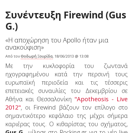
Συνέντευξη Firewind (Gus
G.)
«Η αποχώρηση του Apollo ήταν μια
ανακούφιση»
Από τον
Θοδωρή Ξουρίδα
, 18/06/2013 @ 13:08
Με την κυκλοφορία του ζωντανά
ηχογραφημένου κατά την περσινή τους
ευρωπαϊκή περιοδεία και τις τέσσερις
επετειακές συναυλίες του Δεκεμβρίου σε
Αθήνα και Θεσσαλονίκη
"Apotheosis - Live
2012"
, οι Firewind βάζουν τον επίλογο στο
σημαντικότερο κεφάλαιο της μέχρι σήμερα
καριέρας τους. O κιθαρίστας του σχήματος,
Gus G.
, μίλησε στο Rocking.gr για το νέο live