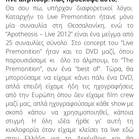
Θα σου πω, υπήρχαν διαφορετικοί λόγοι.
Καταρχήν το Live Premonition ήτανε μόνο
μία συναυλία στη Θεσσαλονίκη, ενώ το
“Apotheosis – Live 2012” είναι ένα μείγμα από
25 συναυλίες σύνολο. Στο concept του “Live
Premonition” ήταν και το DVD μαζί, όπου
παρουσιάσαμε κι όλο το άλμπουμ, το “The
Premonition”, συν ένα “best of”. Τώρα, θα
μπορούσαμε να είχαμε κάνει πάλι ένα DVD,
απλά επειδή είχαμε ήδη τις ηχογραφήσεις
από την Ευρώπη όπου δεν είχαμε film crew
μαζί μας, απλά ηχογραφούσαμε κάθε show με
σκοπό κάπου να χρησιμοποιηθεί, κάποια
στιγμή. Η όλη ιδέα ήρθε γι’ αυτή τη
κυκλοφορία όταν είχαμε κλείσει τα live εδώ
στην Ελλάδα για το Δεκέμβριο και θα