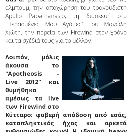
άλμπουμ, την αποχώρηση του τραγουδιστή
Apollo Papathanasio, τη διασκευή στο
"Περασμένες Μου Αγάπες" του Μανώλη
Χιώτη, την πορεία των Firewind στον χρόνο
και τα σχέδιά τους για το μέλλον.
Λοιπόν, μόλις
άκουσα το
"Apotheosis -
Live 2012" και
θυμήθηκα
αμέσως τα live
των Firewind στο
Κύτταρο: φοβερή απόδοση από εσάς,
καταπληκτικός ήχος και αρκετά
ενθουσιώδες κοινό! Η ιδανική heavy