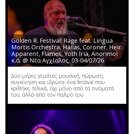
Golden R. Festival: Rage feat. Lingua
Mortis Orchestra, Hällas, Coroner, Heir
Apparent, Flames, Yoth Iria, Anorimoi
κ.ά. @ Νέα Αγχίαλος, 03-04/07/26
Δύο μέρες γεμάτες μουσική, πώρωση,
συγκίνηση και ιδρώτα· ένα festival που
κρίθηκε, τελικά, όχι μόνο από τα ονόματά
του, αλλά από τον παλμό του