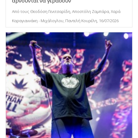
αρνούνται να γεράσουν
Από τους Θεοδόση Γενιτσαρίδη, Αποστόλη Ζαμπάρα, Χαρά
Καραγιαννάκη - Μιχάλογλου, Παντελή Κουρέλη, 16/07/2026