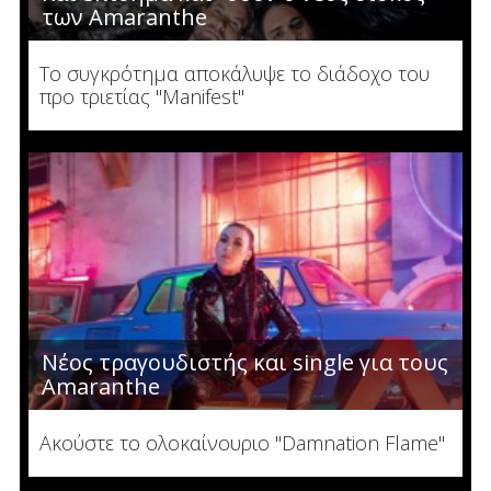
των Amaranthe
To συγκρότημα αποκάλυψε το διάδοχο του
προ τριετίας "Manifest"
Νέος τραγουδιστής και single για τους
Amaranthe
Ακούστε το ολοκαίνουριο "Damnation Flame"