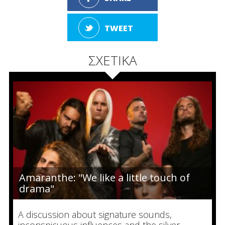
TWEET
ΣΧΕΤΙΚΑ
Amaranthe: "We like a little touch of
drama"
A discussion about signature sounds,
inconspicuous influences and the silver