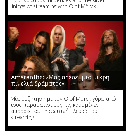
linings of streaming with Olof Mörck
Amaranthe: «Μας αρέσει μια μικρή
πινελιά δράματος»
Μία συζήτηση με τον Olof Mörck γύρω από
τους πειραματισμούς, τις κρυμμένες
επιρροές και τη φωτεινή πλευρά του
streaming