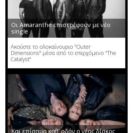
Οι Amaranthe επιστρέφουν με νέο
single
Ακούστε το ολοκαίνουριο "Outer
Dimensions" μέσα από το επερχόμενο "The
Catalyst"
Και επίσημα καθ' οδόν ο νέος δίσκος