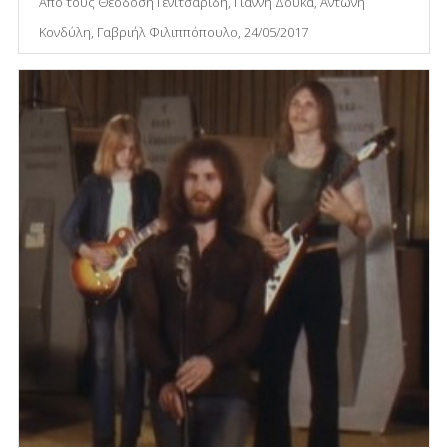
Από τους Θεοδόση Γενιτσαρίδη, Γιάννη Δούκα, Αντώνη
Κονδύλη, Γαβριήλ Φιλιππόπουλο, 24/05/2017