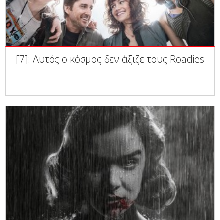
[7]: Αυτός ο κόσμος δεν άξιζε τους Roadies