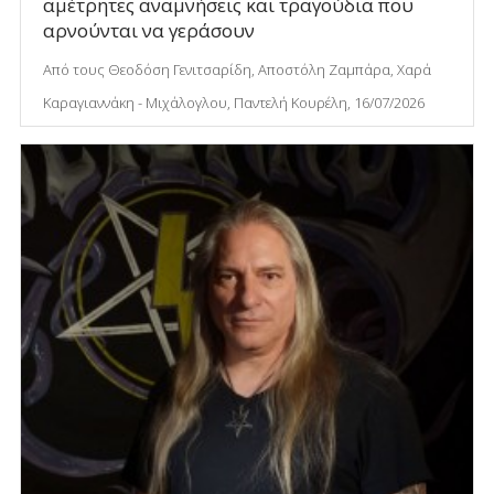
αμέτρητες αναμνήσεις και τραγούδια που
αρνούνται να γεράσουν
Από τους Θεοδόση Γενιτσαρίδη, Αποστόλη Ζαμπάρα, Χαρά
Καραγιαννάκη - Μιχάλογλου, Παντελή Κουρέλη, 16/07/2026