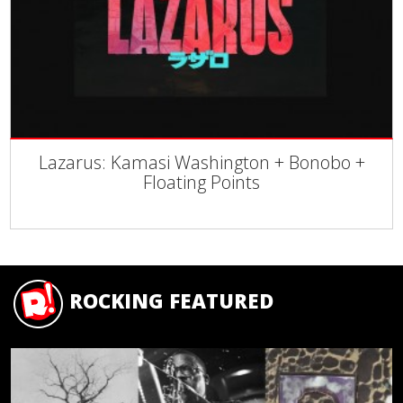
Lazarus: Kamasi Washington + Bonobo +
Floating Points
ROCKING FEATURED