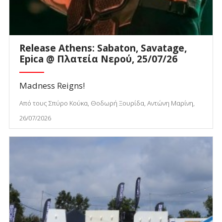
Release Athens: Sabaton, Savatage,
Epica @ Πλατεία Νερού, 25/07/26
Madness Reigns!
Από τους Σπύρο Κούκα, Θοδωρή Ξουρίδα, Αντώνη Μαρίνη,
26/07/2026