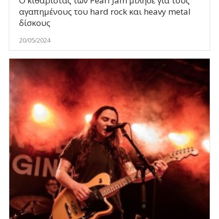
Ο κιθαρίστας των Pearl Jam μίλησε για τους
αγαπημένους του hard rock και heavy metal
δίσκους
20/05/2024