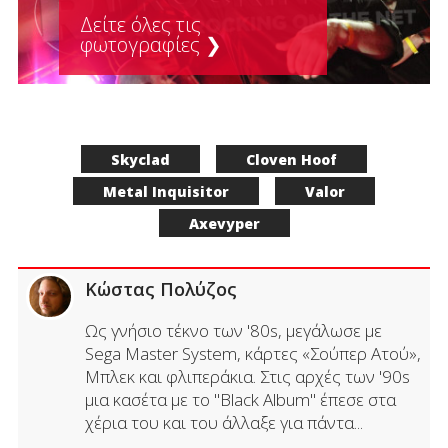
Δείτε όλες τις
φωτογραφίες ❯
Skyclad
Cloven Hoof
Metal Inquisitor
Valor
Axevyper
Κώστας Πολύζος
Ως γνήσιο τέκνο των '80s, μεγάλωσε με
Sega Master System, κάρτες «Σούπερ Ατού»,
Μπλεκ και φλιπεράκια. Στις αρχές των '90s
μια κασέτα με το "Black Album" έπεσε στα
χέρια του και του άλλαξε για πάντα...