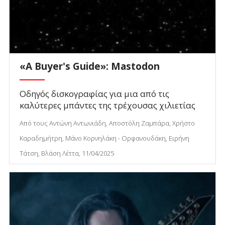
«A Buyer's Guide»: Mastodon
Οδηγός δισκογραφίας για μια από τις
καλύτερες μπάντες της τρέχουσας χιλιετίας
Από τους Αντώνη Αντωνιάδη, Αποστόλη Ζαμπάρα, Χρήστο
Καραδημήτρη, Μάνο Κορνηλάκη - Ορφανουδάκη, Ειρήνη
Τάτση, Βλάση Λέττα, 11/04/2025