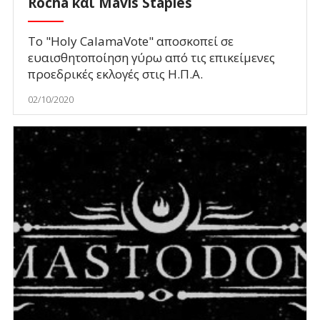
Rocha και Mavis Staples
Το "Holy CalamaVote" αποσκοπεί σε
ευαισθητοποίηση γύρω από τις επικείμενες
προεδρικές εκλογές στις Η.Π.Α.
02/10/2020