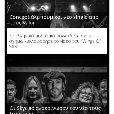
Concept άλμπουμ και νέο single από
τους Valor
To ελληνικό μελωδικό power/epic metal
σχήμα κυκλοφόρησε το video του "Wings Οf
Steel"
Οι Skyclad ανακοίνωσαν τον νέο τους
frontman