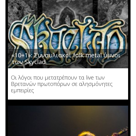
«10+1»: Συναυλιακοί folk metal ύμνοι
των Skyclad
Οι λόγοι που μετατρέπουν τα live των
Βρετανών πρωτοπόρων σε αλησμόνητες
εμπειρίες