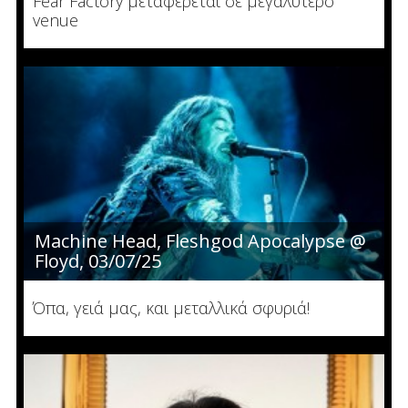
Fear Factory μεταφέρεται σε μεγαλύτερο
venue
Machine Head, Fleshgod Apocalypse @
Floyd, 03/07/25
Όπα, γειά μας, και μεταλλικά σφυριά!