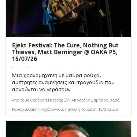
Ejekt Festival: The Cure, Nothing But
Thieves, Matt Berninger @ ΟΑΚΑ P5,
15/07/26
Μια χρονομηχανή με μαύρα ρούχα,
αμέτρητες αναμνήσεις και τραγούδια που
αρνούνται να γεράσουν
Από τους Θεοδόση Γενιτσαρίδη, Αποστόλη Ζαμπάρα, Χαρά
Καραγιαννάκη - Μιχάλογλου, Παντελή Κουρέλη, 16/07/2026