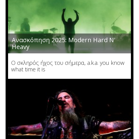
Ανασκόπηση 2025: Modern Hard N'
Heavy
Ο σκληρός ήχος του σήμερα, a.k.a. you know
what time it is