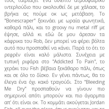
τους ταιριάζει. Ένα δίλεπτο ατμοσφαιρικό
ιντερλούδιο που ακολουθεί δε με χάλασε, το
βρήκα ας πούμε οκ ως μετάβαση. To
"Bonescraper" ξεκινάει με ωραία φωνητικά,
καθαρά πάλι, και το groovy nu metal riff με
έψησε, αλλά κι εδώ δε μου άρεσαν τα
κάφρικα του Rob, δεν μπορεί να φέρει βόλτα
αυτό που προσπαθεί να κάνει. Παρά το ότι το
ρεφρέν είναι καλό μάλιστα. Συνέχεια με
τυπική ριφάρα στο "Addicted To Pain", το
χεράκι του Fish βέβαια ξεκάθαρο πάλι, όπως
και σε όλο το δίσκο. Εν γένει πάντως, θα το
έλεγα ένα όχι κακό τραγούδι. Στο "Bleeding
Me Dry" προσπαθούν να γίνουν πιο
σημερινοί απότι μπορούν και πιο άγαρμπα
απ’ ότι είναι οκ. Το κομμάτι ακούγεται Jordan