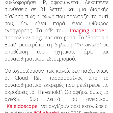
κυκλοφορήσει LP, αφοσιώνεται. Δεκαπέντε
συνθέσεις σε 31 λεπτά, και μια διαρκής
αίσθηση πως η φωνή που τραντάζει το αυτί
σου, δεν είναι παρά ένας ψίθυρος
εγρήγορσης. Τα riffs του
"Imaging Order"
προκαλούν air-guitar στο grind. Το "Porcelain
Boat" μετατρέπει τη δήλωση
"
I
’
m
awake
"
σε
αποθέωση του ηχητικού, άρα και
συναισθηματικού, εξτρεμισμού.
Θα ισχυριζόμουν πως κανείς δεν παίζει όπως
οι Cloud Rat, παρασυρμένος από το
συναισθηματικό εκκρεμές που μετέτρεψε τις
ακροάσεις το "Threshold". Θα αφήσω όμως τα
σχεδόν δύο λεπτά του ονειρικού
"Kaleidoscope"
να αγγίξουν post εκτονώσεις,