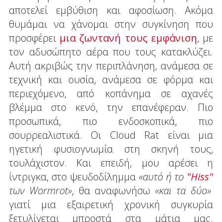
αποτελεί εμβύθιση και αφοσίωση. Ακόμα
θυμάμαι να χάνομαι στην συγκίνηση που
προσφέρει
μια ζωντανή τους εμφάνιση
, με
τον αδυσώπητο αέρα που τους κατακλύζει.
Αυτή ακριβώς την περιπλάνηση, ανάμεσα σε
τεχνική και ουσία, ανάμεσα σε φόρμα και
περιεχόμενο, από κοπάνημα σε αχανές
βλέμμα στο κενό, την επανέφεραν. Πιο
προσωπικά, πιο ενδοσκοπικά, πιο
σουρρεαλιστικά. Οι Cloud Rat είναι μια
ηγετική φυσιογνωμία στη σκηνή τους,
τουλάχιστον. Και επειδή, μου αρέσει η
ίντριγκα, στο ψευδοδίλημμα
«αυτό ή το
"Hiss"
των
Wormrot
»
, θα αναφωνήσω
«και τα δύο»
γιατί μια εξαιρετική χρονική συγκυρία
ξετυλίγεται μπροστά στα μάτια μας.