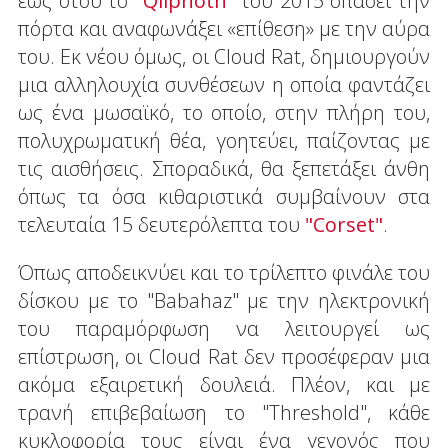
έως ότου το
"Qliphoth"
του 2015 σπάσει την
πόρτα και αναφωνάξει «επίθεση» με την αύρα
του. Εκ νέου όμως, οι Cloud Rat, δημιουργούν
μια αλληλουχία συνθέσεων η οποία φαντάζει
ως ένα μωσαϊκό, το οποίο, στην πλήρη του,
πολυχρωματική θέα, γοητεύει, παίζοντας με
τις αισθήσεις. Σποραδικά, θα ξεπετάξει άνθη
όπως τα όσα κιθαριστικά συμβαίνουν στα
τελευταία 15 δευτερόλεπτα του
"Corset"
.
Όπως αποδεικνύει και το τρίλεπτο φινάλε του
δίσκου με το "Babahaz" με την ηλεκτρονική
του παραμόρφωση να λειτουργεί ως
επίστρωση, οι Cloud Rat δεν προσέφεραν μια
ακόμα εξαιρετική δουλειά. Πλέον, και με
τρανή επιβεβαίωση το "Threshold", κάθε
κυκλοφορία τους είναι ένα γεγονός που