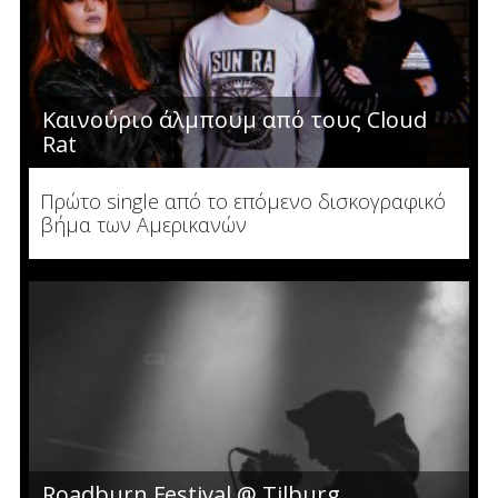
Καινούριο άλμπουμ από τους Cloud
Rat
Πρώτο single από το επόμενο δισκογραφικό
βήμα των Αμερικανών
Roadburn Festival @ Tilburg,