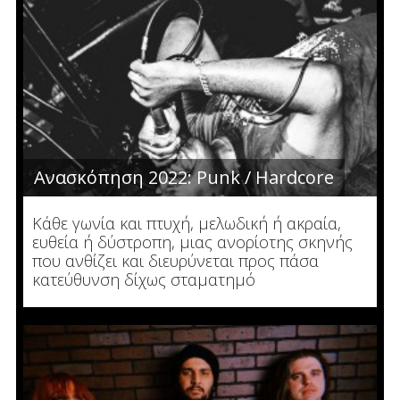
Ανασκόπηση 2022: Punk / Hardcore
Κάθε γωνία και πτυχή, μελωδική ή ακραία,
ευθεία ή δύστροπη, μιας ανορίοτης σκηνής
που ανθίζει και διευρύνεται προς πάσα
κατεύθυνση δίχως σταματημό