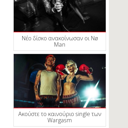
Νέο δίσκο ανακοίνωσαν οι Nø
Man
Ακούστε το καινούριο single των
Wargasm