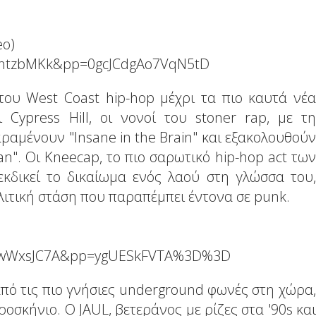
eo)
f0htzbMKk&pp=0gcJCdgAo7VqN5tD
ου West Coast hip-hop μέχρι τα πιο καυτά νέα
 Cypress Hill, οι νονοί του stoner rap, με τη
αραμένουν "Insane in the Brain" και εξακολουθούν
an". Οι Kneecap, το πιο σαρωτικό hip-hop act των
εκδικεί το δικαίωμα ενός λαού στη γλώσσα του,
λιτική στάση που παραπέμπει έντονα σε punk.
oNwWxsJC7A&pp=ygUESkFVTA%3D%3D
από τις πιο γνήσιες underground φωνές στη χώρα,
σκήνιο. Ο JAUL, βετεράνος με ρίζες στα '90s και