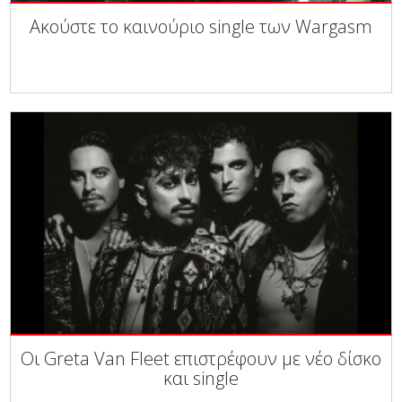
Ακούστε το καινούριο single των Wargasm
Οι Greta Van Fleet επιστρέφουν με νέο δίσκο
και single