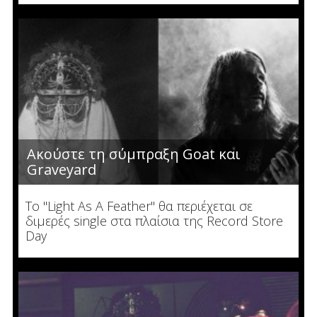
Ακούστε τη σύμπραξη Goat και
Graveyard
Το "Light As A Feather" θα περιέχεται σε
διμερές single στα πλαίσια της Record Store
Day