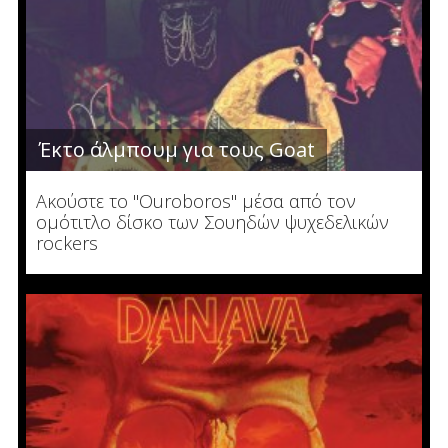
Έκτο άλμπουμ για τους Goat
Ακούστε το "Ouroboros" μέσα από τον
ομότιτλο δίσκο των Σουηδών ψυχεδελικών
rockers