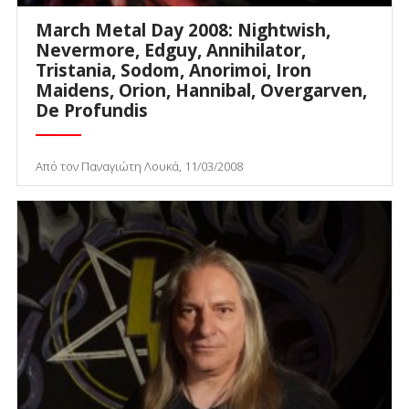
March Metal Day 2008: Nightwish,
Nevermore, Edguy, Annihilator,
Tristania, Sodom, Anorimoi, Iron
Maidens, Orion, Hannibal, Overgarven,
De Profundis
Από τον Παναγιώτη Λουκά, 11/03/2008