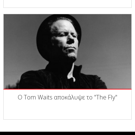
Ο Tom Waits αποκάλυψε το "The Fly"