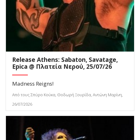
Release Athens: Sabaton, Savatage,
Epica @ Πλατεία Νερού, 25/07/26
Madness Reigns!
Από τους Σπύρο Κούκα, Θοδωρή Ξουρίδα, Αντώνη Μαρίνη,
26/07/2026