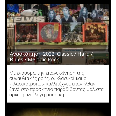
Ανασκόπηση 2022: Classic / Hard /
Blues / Melodic Rock
Με έναυσμα την επανεκκίνηση της
συναυλιακής ροής, οι κλασικοί και οι
«κλασικότροποι» καλλιτέχνες επανήλθαν
ξανά στο προσκήνιο παραδίδοντας μάλιστα
αρκετή αξιόλογη μουσική