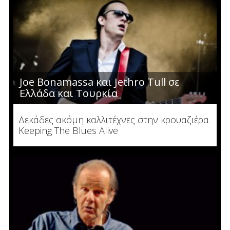
Joe Bonamassa και Jethro Tull σε
Ελλάδα και Τουρκία
Δεκάδες ακόμη καλλιτέχνες στην κρουαζιέρα
Keeping Τhe Blues Alive