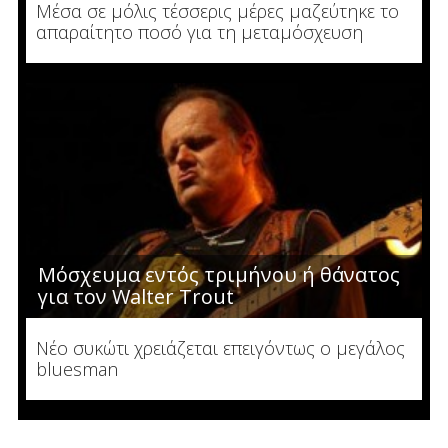
Μέσα σε μόλις τέσσερις μέρες μαζεύτηκε το
απαραίτητο ποσό για τη μεταμόσχευση
Μόσχευμα εντός τριμήνου ή θάνατος
για τον Walter Trout
Νέο συκώτι χρειάζεται επειγόντως ο μεγάλος
bluesman