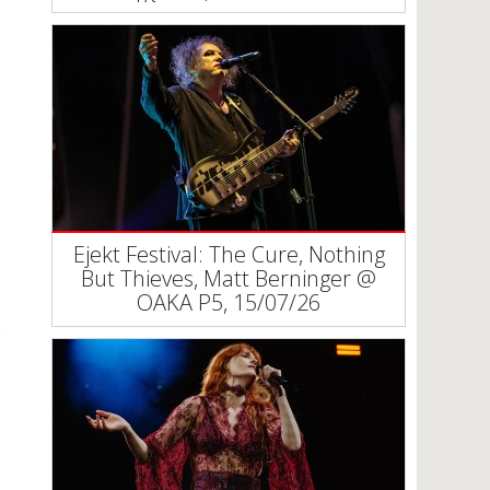
Ejekt Festival: The Cure, Nothing
But Thieves, Matt Berninger @
ΟΑΚΑ P5, 15/07/26