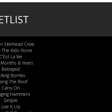
ETLIST
n Skinhead Crew
 The Kids Alone
C'Est La Vie
 Months & Years
Betrayed
icking Bombs
ising The Roof
Carry On
nging Hammers
Simple
Live It Up