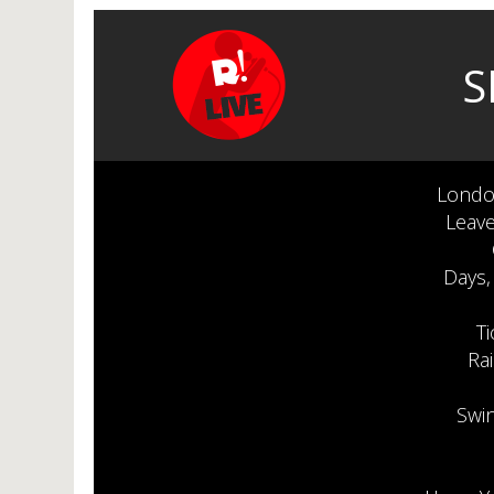
S
Londo
Leave
Days,
T
Ra
Swi