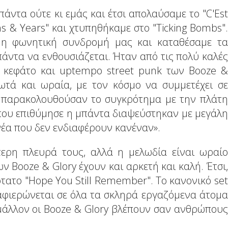
άντα ούτε κι εμάς και έτσι απολαύσαμε το "C'Est
s & Years" και χτυπηθήκαμε στο "Ticking Bombs".
ε η φωνητική συνδρομή μας και καταθέσαμε τα
άντα να ενθουσιάζεται. Ήταν από τις πολύ καλές
ό, κεφάτο και uptempo street punk των Booze &
ρωτά και ωραία, με τον κόσμο να συμμετέχει σε
υ παρακολουθούσαν το συγκρότημα με την πλάτη
it που επιθύμησε η μπάντα διαψεύστηκαν με μεγάλη
νέα που δεν ενδιαφέρουν κανέναν».
ότερη πλευρά τους, αλλά η μελωδία είναι ωραίο
 Booze & Glory έχουν και αρκετή και καλή. Έτσι,
τατο "Hope You Still Remember". Το κανονικό set
 αφιερώνεται σε όλα τα σκληρά εργαζόμενα άτομα
μάλλον οι Booze & Glory βλέπουν σαν ανθρώπους