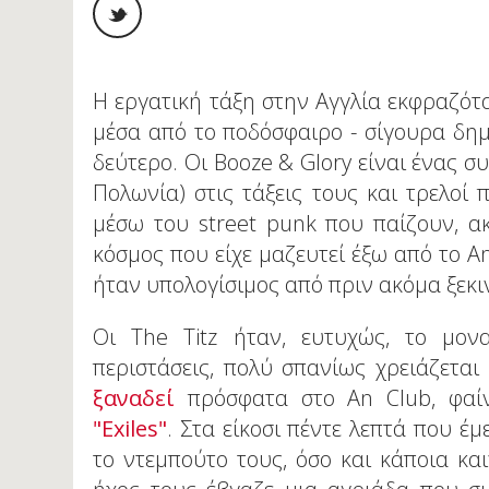
Η εργατική τάξη στην Αγγλία εκφραζότα
μέσα από το ποδόσφαιρο - σίγουρα δημ
δεύτερο. Οι Booze & Glory είναι ένας σ
Πολωνία) στις τάξεις τους και τρελοί
μέσω του street punk που παίζουν, α
κόσμος που είχε μαζευτεί έξω από το A
ήταν υπολογίσιμος από πριν ακόμα ξεκι
Οι The Titz ήταν, ευτυχώς, το μονα
περιστάσεις, πολύ σπανίως χρειάζεται
ξαναδεί
πρόσφατα στο An Club, φαίν
"Exiles"
. Στα είκοσι πέντε λεπτά που έ
το ντεμπούτο τους, όσο και κάποια και