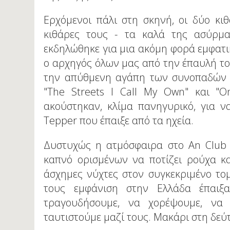
Ερχόμενοι πάλι στη σκηνή, οι δύο κιθ
κιθάρες τους - τα καλά της ασύρμ
εκδηλώθηκε για μια ακόμη φορά εμφατικ
ο αρχηγός όλων μας από την έπαυλή το
την απύθμενη αγάπη των συνοπαδών τ
"The Streets I Call My Own" και "O
ακούστηκαν, κλίμα πανηγυρικό, για ν
Tepper που έπαιξε από τα ηχεία.
Δυστυχώς η ατμόσφαιρα στο An Club θ
καπνό ορισμένων να ποτίζει ρούχα κ
άσχημες νύχτες στον συγκεκριμένο το
τους εμφάνιση στην Ελλάδα έπαι
τραγουδήσουμε, να χορέψουμε, ν
ταυτιστούμε μαζί τους. Μακάρι στη δεύ