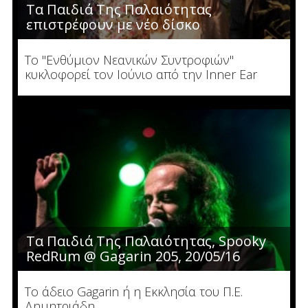
Τα Παιδιά Της Παλαιότητας
επιστρέφουν με νέο δίσκο
Το "Ενθύμιον Νεανικών Συντροφιών"
κυκλοφορεί τον Ιούνιο από την Inner Ear
Τα Παιδιά Της Παλαιότητας, Spooky
RedRum @ Gagarin 205, 20/05/16
Το άδειο Gagarin ή η Εκκλησία του Π.Ε.
Δημητριάδη