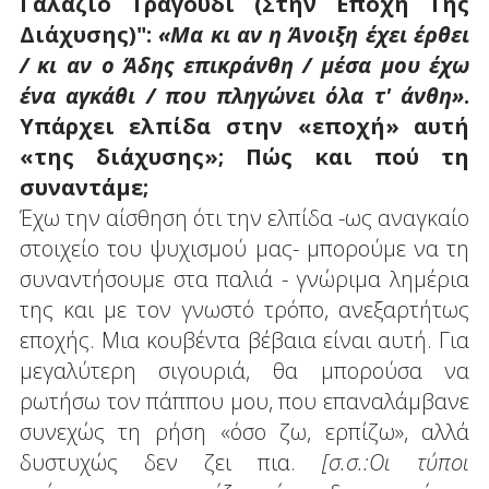
Γαλάζιο Τραγούδι (Στην Εποχή Της
Διάχυσης)":
«Μα κι αν η Άνοιξη έχει έρθει
/ κι αν ο Άδης επικράνθη / μέσα μου έχω
ένα αγκάθι / που πληγώνει όλα τ' άνθη»
.
Υπάρχει ελπίδα στην «εποχή» αυτή
«της διάχυσης»; Πώς και πού τη
συναντάμε;
Έχω την αίσθηση ότι την ελπίδα -ως αναγκαίο
στοιχείο του ψυχισμού μας- μπορούμε να τη
συναντήσουμε στα παλιά - γνώριμα λημέρια
της και με τον γνωστό τρόπο, ανεξαρτήτως
εποχής. Μια κουβέντα βέβαια είναι αυτή. Για
μεγαλύτερη σιγουριά, θα μπορούσα να
ρωτήσω τον πάππου μου, που επαναλάμβανε
συνεχώς τη ρήση «όσο ζω, ερπίζω», αλλά
δυστυχώς δεν ζει πια.
[σ.σ.:Οι τύποι