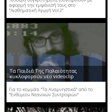
αφορμή την εμφάνισή τους στο
"Αισθηματική Αγωγή Vol.2"
Τα Παιδιά Της Παλαιότητας
κυκλοφορούν νέο videoclip
Για το κομμάτι "Τα Αναμνηστικά" από το
"Ενθύμιον Νεανικών Συντροφιών"