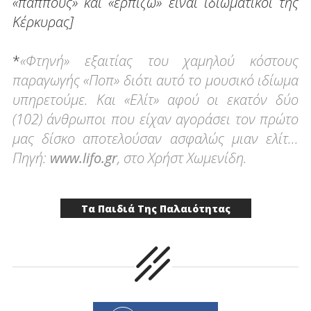
«πάππους» και «ερπίζω» είναι ιδιωματικοί της
Κέρκυρας]
*
«Φτηνή» εξαιτίας του χαμηλού κόστους
παραγωγής «Ποπ» διότι αυτό το μουσικό ιδίωμα
υπηρετούμε. Και «Ελίτ» αφού οι εκατόν δύο
(102) άνθρωποι που είχαν αγοράσει τον πρώτο
μας δίσκο αποτελούσαν ασφαλώς μιαν ελίτ...
Πηγή:
www.lifo.gr
, στο Χρήστ Χωμενίδη.
Τα Παιδιά Της Παλαιότητας