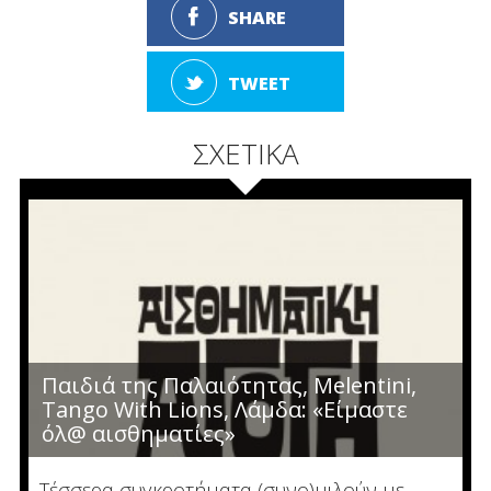
SHARE
TWEET
ΣΧΕΤΙΚΑ
Παιδιά της Παλαιότητας, Melentini,
Tango With Lions, Λάμδα: «Είμαστε
όλ@ αισθηματίες»
Τέσσερα συγκροτήματα (συνο)μιλούν με