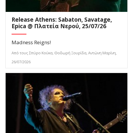
Release Athens: Sabaton, Savatage,
Epica @ Πλατεία Νερού, 25/07/26
Madness Reigns!
Από τους Σπύρο Κούκα, Θοδωρή Ξουρίδα, Αντώνη Μαρίνη,
26/07/2026