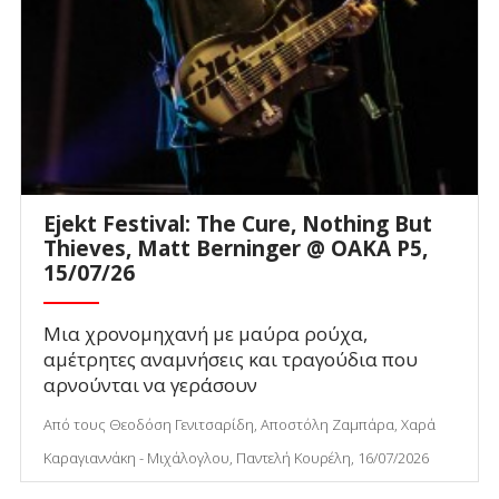
Ejekt Festival: The Cure, Nothing But
Thieves, Matt Berninger @ ΟΑΚΑ P5,
15/07/26
Μια χρονομηχανή με μαύρα ρούχα,
αμέτρητες αναμνήσεις και τραγούδια που
αρνούνται να γεράσουν
Από τους Θεοδόση Γενιτσαρίδη, Αποστόλη Ζαμπάρα, Χαρά
Καραγιαννάκη - Μιχάλογλου, Παντελή Κουρέλη, 16/07/2026