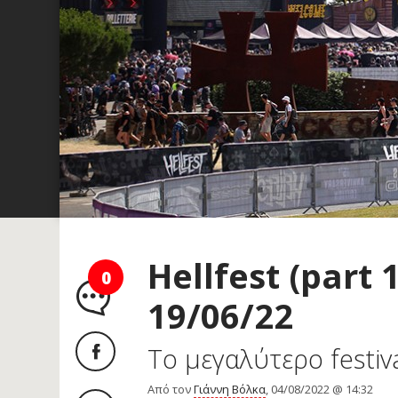
Hellfest (part 
0
19/06/22
Το μεγαλύτερο festiv
Από τον
Γιάννη Βόλκα
, 04/08/2022 @ 14:32