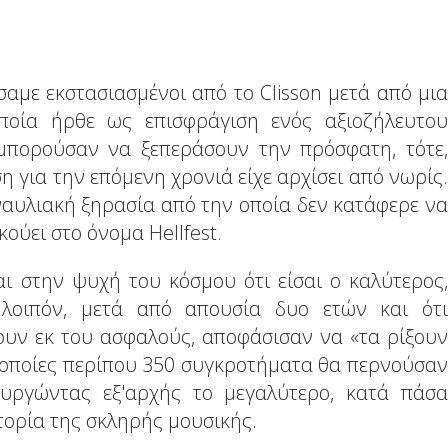
αμε εκστασιασμένοι από το Clisson μετά από μια
οία ήρθε ως επισφράγιση ενός αξιοζήλευτου
μπορούσαν να ξεπεράσουν την πρόσφατη, τότε,
 για την επόμενη χρονιά είχε αρχίσει από νωρίς.
αυλιακή ξηρασία από την οποία δεν κατάφερε να
κούει στο όνομα Hellfest.
ι στην ψυχή του κόσμου ότι είσαι ο καλύτερος,
ί λοιπόν, μετά από απουσία δυο ετών και ότι
ουν εκ του ασφαλούς, αποφάσισαν να «τα ρίξουν
ς οποίες περίπου 350 συγκροτήματα θα περνούσαν
ιουργώντας εξ'αρχής το μεγαλύτερο, κατά πάσα
τορία της σκληρής μουσικής.