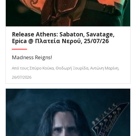
Release Athens: Sabaton, Savatage,
Epica @ Πλατεία Νερού, 25/07/26
Madness Reigns!
Από τους Σπύρο Κούκα, Θοδωρή Ξουρίδα, Αντώνη Μαρίνη,
26/07/2026