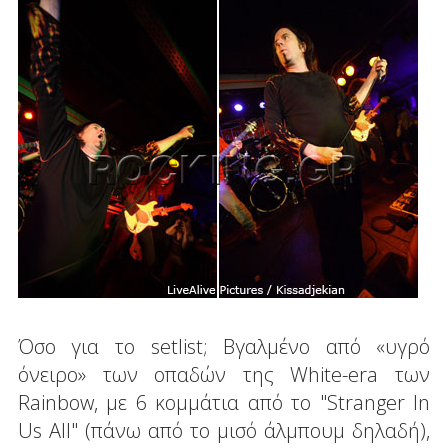
Όσο για το setlist; Βγαλμένο από «υγρό
όνειρο» των οπαδών της White-era των
Rainbow, με 6 κομμάτια από το "Stranger In
Us All" (πάνω από το μισό άλμπουμ δηλαδή),