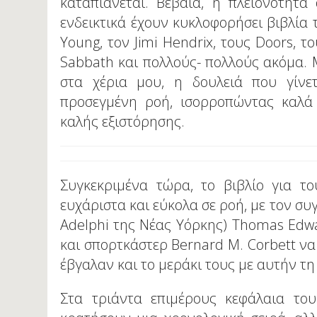
καταπιάνεται. Βέβαια, η πλειονότητ
ενδεικτικά έχουν κυκλοφορήσει βιβλία τ
Young, τον Jimi Hendrix, τους Doors, τ
Sabbath και πολλούς- πολλούς ακόμα. Μ
στα χέρια μου, η δουλειά που γίνετ
προσεγμένη ροή, ισορροπώντας καλά
καλής εξιστόρησης.
Συγκεκριμένα τώρα, το βιβλίο για τ
ευχάριστα και εύκολα σε ροή, με τον σ
Adelphi της Νέας Υόρκης) Thomas Edwa
και σπορτκάστερ Bernard M. Corbett να
έβγαλαν και το μεράκι τους με αυτήν τη
Στα τριάντα επιμέρους κεφάλαια του