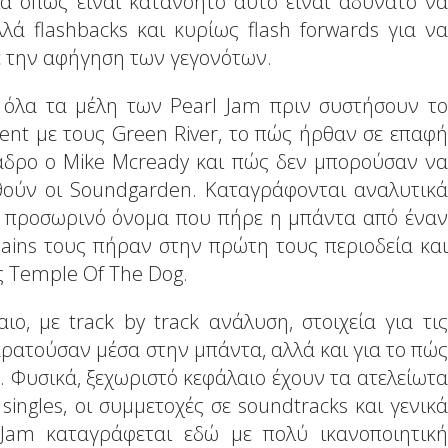
λά όπως είναι κατανοητό αυτό είναι αδύνατο να
ά flashbacks και κυρίως flash forwards για να
 την αφήγηση των γεγονότων.
ν όλα τα μέλη των Pearl Jam πριν συστήσουν το
nt με τους Green River, το πώς ήρθαν σε επαφή
κάδρο ο Mike Mcready και πώς δεν μπορούσαν να
υθούν οι Soundgarden. Καταγράφονται αναλυτικά
το προσωρινό όνομα που πήρε η μπάντα από έναν
Chains τους πήραν στην πρώτη τους περιοδεία και
ς Temple Of The Dog.
ο, με track by track ανάλυση, στοιχεία για τις
κρατούσαν μέσα στην μπάντα, αλλά και για το πώς
. Φυσικά, ξεχωριστό κεφάλαιο έχουν τα ατελείωτα
 singles, οι συμμετοχές σε soundtracks και γενικά
Jam καταγράφεται εδώ με πολύ ικανοποιητική