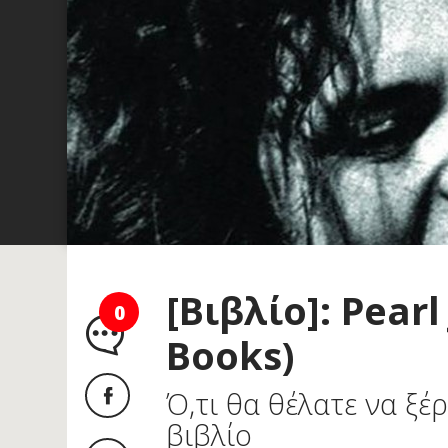
[Βιβλίο]: Pear
0
Books)
Ό,τι θα θέλατε να ξέρ
βιβλίο