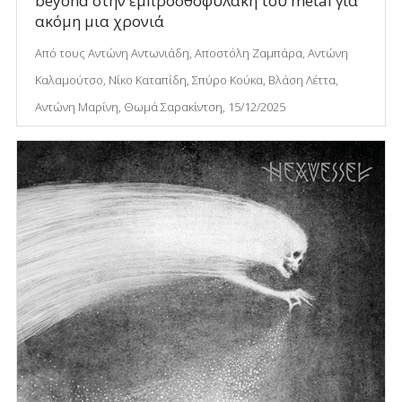
beyond στην εμπροσθοφυλακή του metal για
ακόμη μια χρονιά
Από τους Αντώνη Αντωνιάδη, Αποστόλη Ζαμπάρα, Αντώνη
Καλαμούτσο, Νίκο Καταπίδη, Σπύρο Κούκα, Βλάση Λέττα,
Αντώνη Μαρίνη, Θωμά Σαρακίντση, 15/12/2025