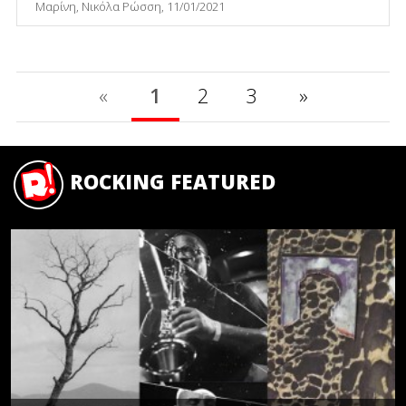
Μαρίνη, Νικόλα Ρώσση, 11/01/2021
«
1
2
3
»
ROCKING FEATURED