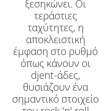
ξεσηκώνει. Οι
τεράστιες
ταχύτητες, η
αποκλειστική
έμφαση στο ρυθμό
όπως κάνουν οι
djent-άδες,
θυσιάζουν ένα
σημαντικό στοιχείο
του rock 'n' roll