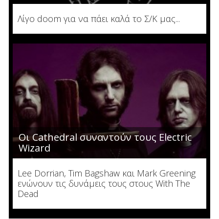
Λίγο doom για να πάει καλά το Σ/Κ μας...
Οι Cathedral συναντούν τους Electric
Wizard
Lee Dorrian, Tim Bagshaw και Mark Greening
ενώνουν τις δυνάμεις τους στους With The
Dead