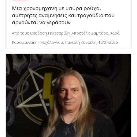
Μια χρονομηχανή με μαύρα ρούχα,
αμέτρητες αναμνήσεις και τραγούδια που
αρνούνται να γεράσουν
Από τους Θεοδόση Γενιτσαρίδη, Αποστόλη Ζαμπάρα, Χαρά
Καραγιαννάκη - Μιχάλογλου, Παντελή Κουρέλη, 16/07/2026