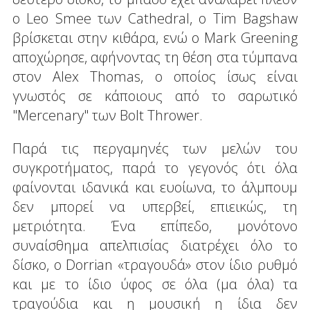
ο Leo Smee των Cathedral, ο Τim Bagshaw
βρίσκεται στην κιθάρα, ενώ ο Mark Greening
αποχώρησε, αφήνοντας τη θέση στα τύμπανα
στον Αlex Thomas, ο οποίος ίσως είναι
γνωστός σε κάποιους από το σαρωτικό
"Mercenary" των Bolt Thrower.
Παρά τις περγαμηνές των μελών του
συγκροτήματος, παρά το γεγονός ότι όλα
φαίνονται ιδανικά και ευοίωνα, το άλμπουμ
δεν μπορεί να υπερβεί, επιεικώς, τη
μετριότητα. Ένα επίπεδο, μονότονο
συναίσθημα απελπισίας διατρέχει όλο το
δίσκο, ο Dorrian «τραγουδά» στον ίδιο ρυθμό
και με το ίδιο ύφος σε όλα (μα όλα) τα
τραγούδια και η μουσική η ίδια δεν