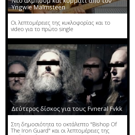
Νέο άλμπουμ και κομμάτι από τον
Yngwie Malmsteen
Οι λεπτομέρειες της κυκλοφορίας και το
video για το πρώτο single
Δεύτερος δίσκος για τους Fvneral Fvkk
Στη δημοσιότητα το οκτάλεπτο "Bishop Of
The Iron Guard" και οι λεπτομέρειες της