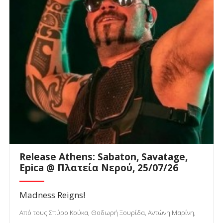
Release Athens: Sabaton, Savatage,
Epica @ Πλατεία Νερού, 25/07/26
Madness Reigns!
Από τους Σπύρο Κούκα, Θοδωρή Ξουρίδα, Αντώνη Μαρίνη,