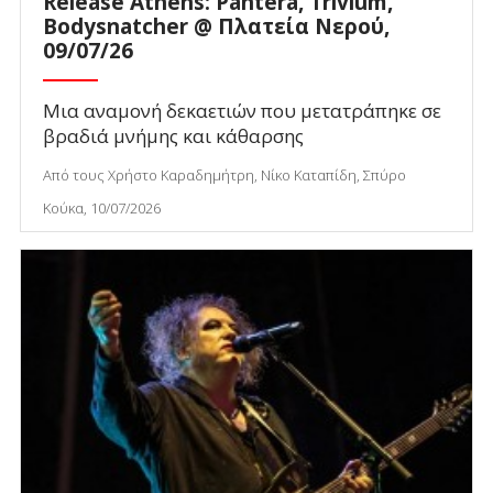
Release Athens: Pantera, Trivium,
Bodysnatcher @ Πλατεία Νερού,
09/07/26
Μια αναμονή δεκαετιών που μετατράπηκε σε
βραδιά μνήμης και κάθαρσης
Από τους Χρήστο Καραδημήτρη, Νίκο Καταπίδη, Σπύρο
Κούκα, 10/07/2026