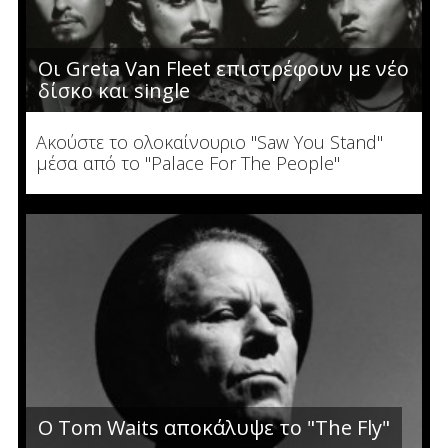
Οι Greta Van Fleet επιστρέφουν με νέο
δίσκο και single
Ακούστε το ολοκαίνουριο "Saw You Stand"
μέσα από το "Palace For The People"
Ο Tom Waits αποκάλυψε το "The Fly"