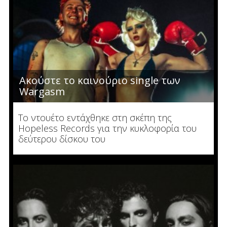
Ακούστε το καινούριο single των
Wargasm
To ντουέτο εντάχθηκε στη σκέπη της
Hopeless Records για την κυκλοφορία του
δεύτερου δίσκου του