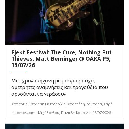
Ejekt Festival: The Cure, Nothing But
Thieves, Matt Berninger @ ΟΑΚΑ P5,
15/07/26
Μια χρονομηχανή με μαύρα ρούχα,
αμέτρητες αναμνήσεις και τραγούδια που
αρνούνται να γεράσουν
Από τους Θεοδόση Γενιτσαρίδη, Αποστόλη Ζαμπάρα, Χαρά
Καραγιαννάκη - Μιχάλογλου, Παντελή Κουρέλη, 16/07/2026