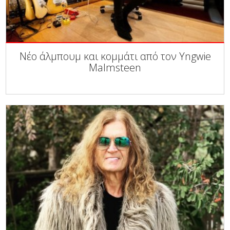
Νέο άλμπουμ και κομμάτι από τον Yngwie
Malmsteen