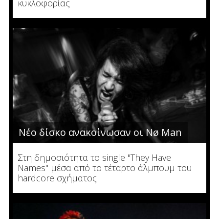
κυκλοφορίας
Νέο δίσκο ανακοίνωσαν οι Nø Man
Στη δημοσιότητα το single "They Have
Names" μέσα από το τέταρτο άλμπουμ του
hardcore σχήματος