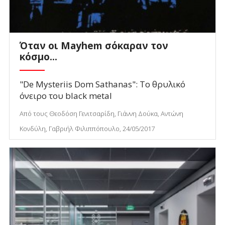
Όταν οι Mayhem σόκαραν τον
κόσμο...
"De Mysteriis Dom Sathanas": To θρυλικό
όνειρο του black metal
Από τους Θεοδόση Γενιτσαρίδη, Γιάννη Δούκα, Αντώνη
Κονδύλη, Γαβριήλ Φιλιππόπουλο, 24/05/2017