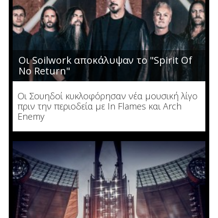
Οι Soilwork αποκάλυψαν το "Spirit Of
No Return"
Οι Σουηδοί κυκλοφόρησαν νέα μουσική λίγο
πριν την περιοδεία με In Flames και Arch
Enemy