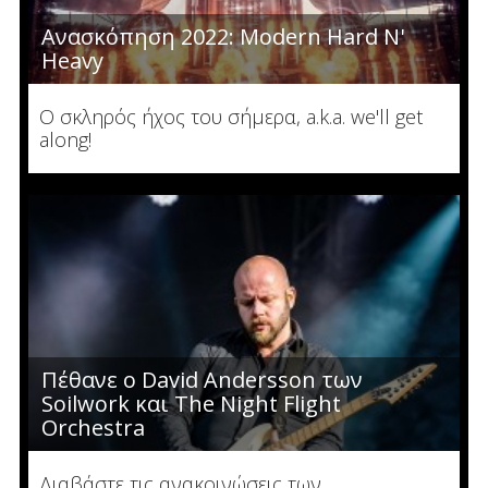
Ανασκόπηση 2022: Modern Hard N'
Heavy
Ο σκληρός ήχος του σήμερα, a.k.a. we'll get
along!
Πέθανε ο David Andersson των
Soilwork και The Night Flight
Orchestra
Διαβάστε τις ανακοινώσεις των