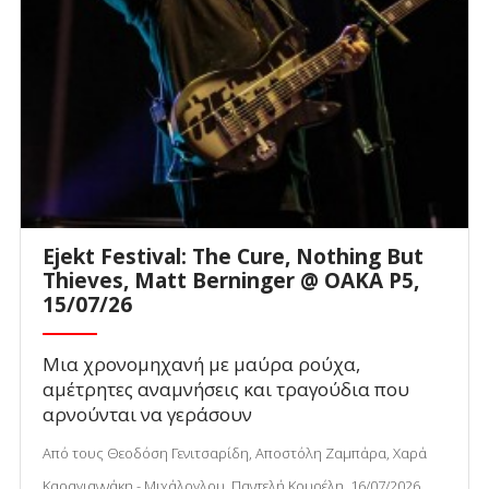
Ejekt Festival: The Cure, Nothing But
Thieves, Matt Berninger @ ΟΑΚΑ P5,
15/07/26
Μια χρονομηχανή με μαύρα ρούχα,
αμέτρητες αναμνήσεις και τραγούδια που
αρνούνται να γεράσουν
Από τους Θεοδόση Γενιτσαρίδη, Αποστόλη Ζαμπάρα, Χαρά
Καραγιαννάκη - Μιχάλογλου, Παντελή Κουρέλη, 16/07/2026