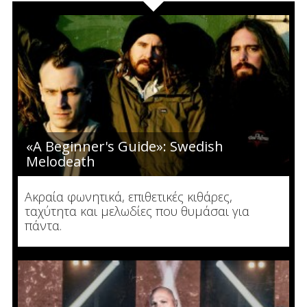
«A Beginner's Guide»: Swedish
Melodeath
Ακραία φωνητικά, επιθετικές κιθάρες,
ταχύτητα και μελωδίες που θυμάσαι για
πάντα.