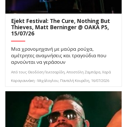
Ejekt Festival: The Cure, Nothing But
Thieves, Matt Berninger @ ΟΑΚΑ P5,
15/07/26
Μια χρονομηχανή με μαύρα ρούχα,
αμέτρητες αναμνήσεις και τραγούδια που
αρνούνται να γεράσουν
Από τους Θεοδόση Γενιτσαρίδη, Αποστόλη Ζαμπάρα, Χαρά
Καραγιαννάκη - Μιχάλογλου, Παντελή Κουρέλη, 16/07/2026