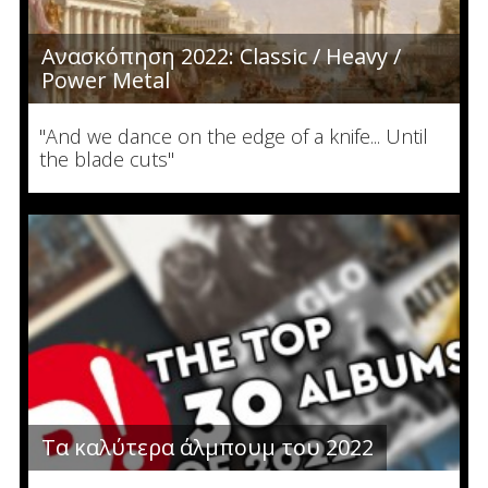
Ανασκόπηση 2022: Classic / Heavy /
Power Metal
"And we dance on the edge of a knife... Until
the blade cuts"
Τα καλύτερα άλμπουμ του 2022