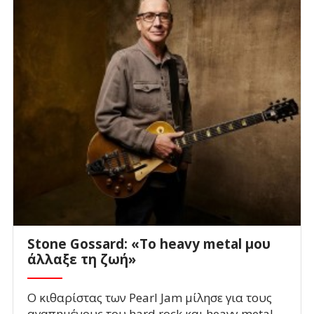
Stone Gossard: «Το heavy metal μου
άλλαξε τη ζωή»
Ο κιθαρίστας των Pearl Jam μίλησε για τους
αγαπημένους του hard rock και heavy metal