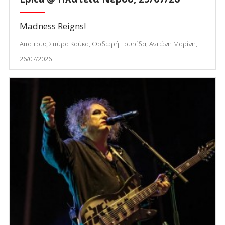
Madness Reigns!
Από τους Σπύρο Κούκα, Θοδωρή Ξουρίδα, Αντώνη Μαρίνη,
26/07/2026