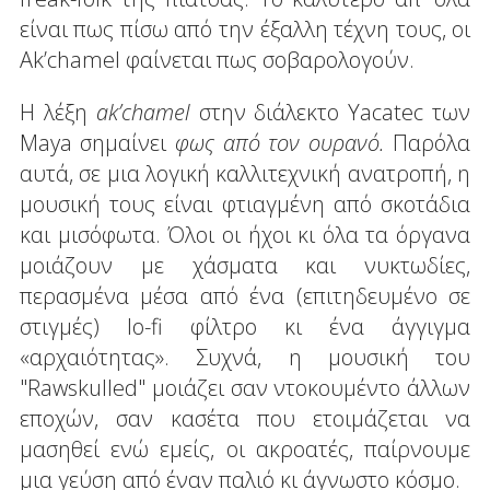
είναι πως πίσω από την έξαλλη τέχνη τους, οι
Ak’chamel φαίνεται πως σοβαρολογούν.
Η λέξη
ak’chamel
στην διάλεκτο Yacatec των
Maya σημαίνει
φως από τον ουρανό.
Παρόλα
αυτά, σε μια λογική καλλιτεχνική ανατροπή, η
μουσική τους είναι φτιαγμένη από σκοτάδια
και μισόφωτα. Όλοι οι ήχοι κι όλα τα όργανα
μοιάζουν με χάσματα και νυκτωδίες,
περασμένα μέσα από ένα (επιτηδευμένο σε
στιγμές) lo-fi φίλτρο κι ένα άγγιγμα
«αρχαιότητας». Συχνά, η μουσική του
"Rawskulled" μοιάζει σαν ντοκουμέντο άλλων
εποχών, σαν κασέτα που ετοιμάζεται να
μασηθεί ενώ εμείς, οι ακροατές, παίρνουμε
μια γεύση από έναν παλιό κι άγνωστο κόσμο.