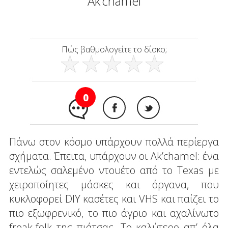
Ak’chamel
Πώς βαθμολογείτε το δίσκο;
0
Πάνω στον κόσμο υπάρχουν πολλά περίεργα
σχήματα. Έπειτα, υπάρχουν οι Ak’chamel: ένα
εντελώς σαλεμένο ντουέτο από το Texas με
χειροποίητες μάσκες και όργανα, που
κυκλοφορεί DIY κασέτες και VHS και παίζει το
πιο εξωφρενικό, το πιο άγριο και αχαλίνωτο
freak-folk της πιάτσας. Το καλύτερο απ’ όλα