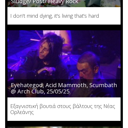
Sludge/ Post/ Heavy Rock
I don't mind dying, it's living that's hard
Eyehategod, Acid Mammoth, Scumbath
@ Arch Club, 25/05/25
Εξαγνιστική βουτιά στους βάλτους της Νέας
Ορλεάνης