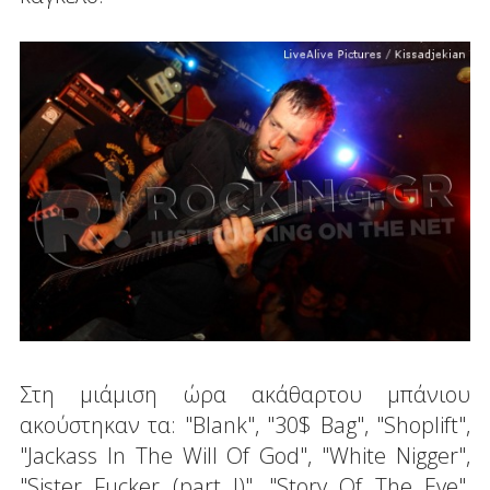
Στη μιάμιση ώρα ακάθαρτου μπάνιου
ακούστηκαν τα: "Blank", "30$ Bag", "Shoplift",
"Jackass In The Will Of God", "White Nigger",
"Sister Fucker (part I)" ,"Story Of The Eye",