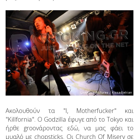
Ακολουθούν τα "I, Motherfucker" και
"Killfornia". O Godzilla έφυγε από το Tokyo και
ήρθε groovάροντας εδώ, να μας φάει το
μυαλό με chopsticks. Οι Church Of Misery σε