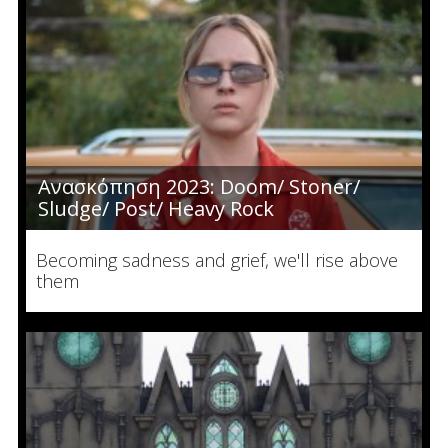
Ανασκόπηση 2023: Doom/ Stoner/
Sludge/ Post/ Heavy Rock
Becoming sadness and grief, we'll rise above
them