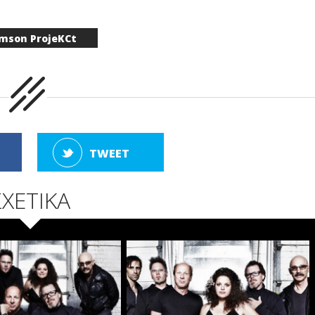
imson ProjeKCt
TWEET
ΣΧΕΤΙΚΑ