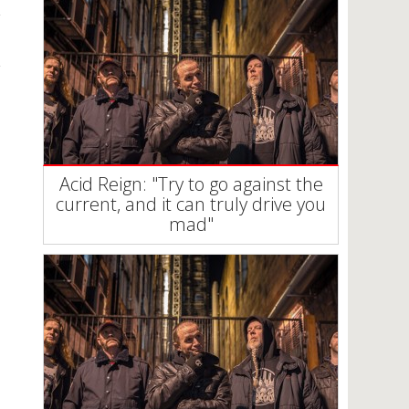
Acid Reign: "Try to go against the
current, and it can truly drive you
mad"