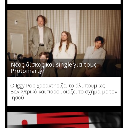
Νέος δίσκος και single για τους
Protomartyr
O Iggy Pop χαρακτηρίζει το άλμπουμ ως
Βαγκνερικό και παρομοιάζει το σχήμα με τον
Ιησού