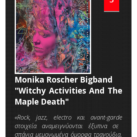
Monika Roscher Bigband
"Witchy Activities And The
Maple Death"
«
Rock
,
jazz
,
electro
και
avant
-
garde
στοιχεία αναμειγνύονται έξυπνα σε
σπάνια μεμονωμένα όμορφα τραγούδια.