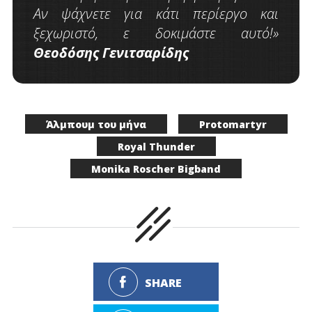
Αν ψάχνετε για κάτι περίεργο και
ξεχωριστό, ε δοκιμάστε αυτό!»
Θεοδόσης Γενιτσαρίδης
Άλμπουμ του μήνα
Protomartyr
Royal Thunder
Monika Roscher Bigband
SHARE