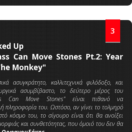
3
ked Up
ass Can Move Stones Pt.2: Year
The Monkey"
ικά ασυγκράτητο, καλλιτεχνικά φιλόδοξο, και
υργικά ασυμβίβαστο, το δεύτερο μέρος του
ss Can Move Stones" είναι πιθανό να
λή πληροφορία του. Ωστόσο, αν γίνει το τολμηρό
ό κόσμο του, το σίγουρο είναι ότι θα ανοίξει
ορφιάς και συνθετότητας, που όμοιό του δεν θα
-
Ορφανουδάκης