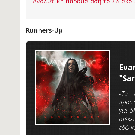
Αναλυτική παρουσίαση του δίσκο
Runners-Up
Eva
"Sa
«Tο 
προσδ
για ό
στέκε
εδώ κα