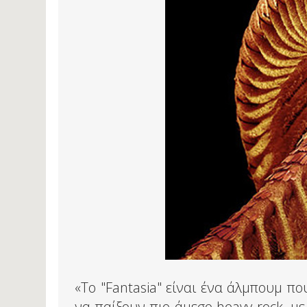
«Το "Fantasia" είναι ένα άλμπουμ π
να παίξουν πιο άμεσο heavy rock, 