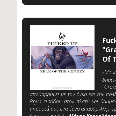
Fuc
"Gr
Of 
«Μουσ
δημιο
"Gra
αποθαρρύνει με τον όγκο και την πολ
βήμα εισόδου στον πλατύ και θαυμαστ
μπροστά μας ένα έργο απαράμιλλης ομ
έχουμε ξαναδεί.»
Μάνος
Κορνηλάκης