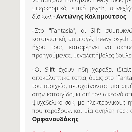
υπερκοσμικό, επικό psych, συνεχίζ
δίσκων.»
Αντώνης Καλαμούτσος
«Στο "Fantasia", οι Slift συμπυ
καταιγιστικό, συμπαγές heavy psyc
ήχου τους καταφέρνει να ακουσ
προηγούμενες, μεγαλεπήβολες δουλει
«Οι Slift έχουν ήδη χαράξει ιδιαί
αποκαλυπτικά τοπία, όμως στο "Fanta
του στοιχεία, πετυχαίνοντας μία ωμ
στην καταιγίδα, κι απ’ τον ωκεανό σ
ψυχεδελικό σοκ, με ηλεκτρονικούς 
που ταράζουν, και μία ανηλεή rock 
Ορφανουδάκης