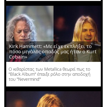
Kirk Hammett: «Με είχε εκπλήξει το
πόσο μεγάλος οπαδός μας ήταν ο Kurt
Cobain»
Ο κιθαρίστας των Metallica θεωρεί πως το
"Black Album" έπαιξε ρόλο στην αποδοχή
του "Nevermind"