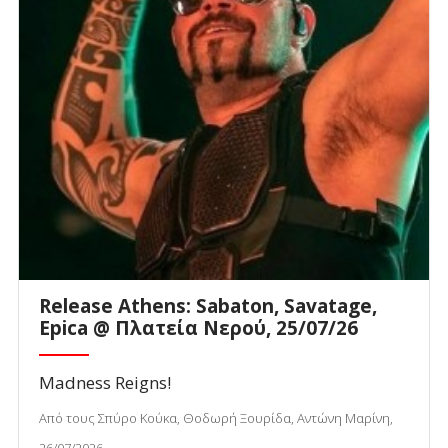
Release Athens: Sabaton, Savatage,
Epica @ Πλατεία Νερού, 25/07/26
Madness Reigns!
Από τους Σπύρο Κούκα, Θοδωρή Ξουρίδα, Αντώνη Μαρίνη,
26/07/2026