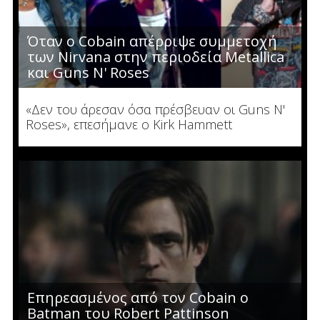
Όταν ο Cobain απέρριψε συμμετοχή
των Nirvana στην περιοδεία Metallica
και Guns N' Roses
«Δεν του άρεσαν όσα πρέσβευαν οι Guns N'
Roses», επεσήμανε ο Kirk Hammett
Επηρεασμένος από τον Cobain o
Batman του Robert Pattinson