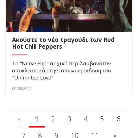
Ακούστε το νέο τραγούδι των Red
Hot Chili Peppers
Το "Nerve Flip" αρχικά περιλαμβανόταν
αποκλειστικά στην ιαπωνική έκδοση του
"Unlimited Love"
06/06/2022
«
1
2
3
4
5
6
7
8
9
10
11
»