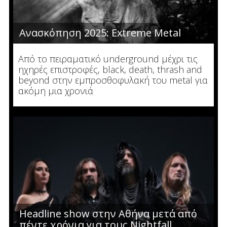
Ανασκόπηση 2025: Extreme Metal
Από το πειραματικό underground μέχρι τις
ηχηρές επιστροφές, black, death, thrash and
beyond στην εμπροσθοφυλακή του metal για
ακόμη μια χρονιά
Headline show στην Αθήνα μετά από
πέντε χρόνια για τους Nightfall