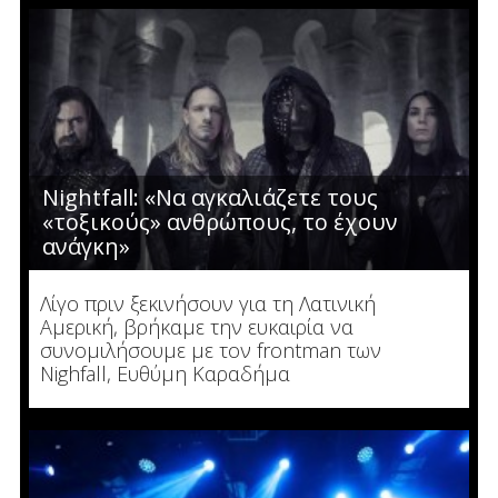
Nightfall: «Να αγκαλιάζετε τους
«τοξικούς» ανθρώπους, το έχουν
ανάγκη»
Λίγο πριν ξεκινήσουν για τη Λατινική
Αμερική, βρήκαμε την ευκαιρία να
συνομιλήσουμε με τον frontman των
Nighfall, Ευθύμη Καραδήμα