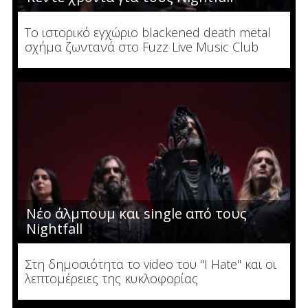
Το ιστορικό εγχώριο blackened death metal
σχήμα ζωντανά στο Fuzz Live Music Club
Νέο άλμπουμ και single από τους
Nightfall
Στη δημοσιότητα το video του "I Hate" και οι
λεπτομέρειες της κυκλοφορίας