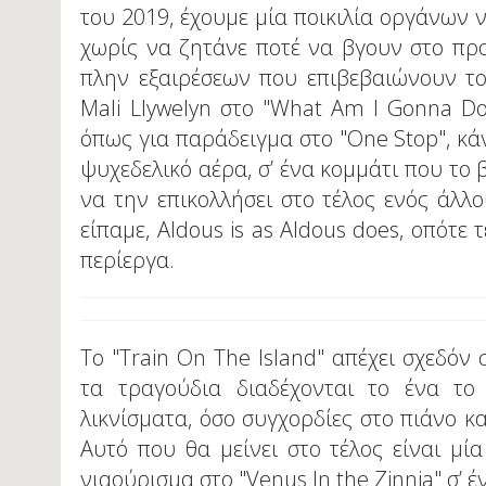
του 2019, έχουμε μία ποικιλία οργάνων ν
χωρίς να ζητάνε ποτέ να βγουν στο πρ
πλην εξαιρέσεων που επιβεβαιώνουν τ
Mali Llywelyn στο "What Am I Gonna Do?
όπως για παράδειγμα στο "One Stop", κ
ψυχεδελικό αέρα, σ’ ένα κομμάτι που το 
να την επικολλήσει στο τέλος ενός άλλο
είπαμε, Aldous is as Aldous does, οπότε
περίεργα.
Το "Train On The Island" απέχει σχεδόν
τα τραγούδια διαδέχονται το ένα το 
λικνίσματα, όσο συγχορδίες στο πιάνο κ
Αυτό που θα μείνει στο τέλος είναι μί
νιαούρισμα στο "Venus In the Zinnia" σ’ 