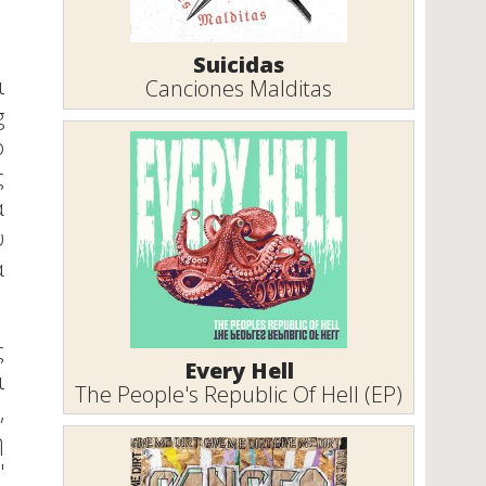
Suicidas
ι
Canciones Malditas
g
ο
ς
α
υ
ά
ς
Every Hell
ι
The People's Republic Of Hell (EP)
,
ή
"