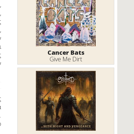
,
,
ς
,
ν
ι
Cancer Bats
ς
Give Me Dirt
ν
ς
ά
.
ο