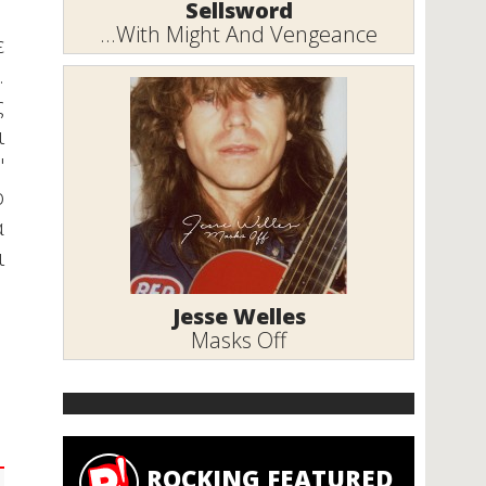
Sellsword
...With Might And Vengeance
ε
.
ς
ι
"
ο
ά
ι
Jesse Welles
Masks Off
ROCKING FEATURED