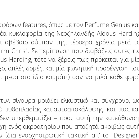
ιαφόρων features, όπως με τον Perfume Genius κα
νέα κυκλοφορία της Νεοζηλανδής Aldous Hardin
ι αβέβαιο σύμπαν της, τέσσερα χρόνια μετά τ
rm Chris". Σε περίπτωση που διαβάζεις αυτές τι
us Harding, τότε να ξέρεις πως πρόκειται για μί
χο, απλές δομές, και μία φωνητική προσέγγιση πο
και μέσα στο ίδιο κομμάτι) σαν να μιλά κάθε φορ
τυλ σίγουρα μοιάζει ελκυστικό και σύγχρονο, ω
ύ μυθοπλασίας και αυτοαποκάλυψης, και μιας κα
δεν υπερθεματίζει – προς αυτή την κατεύθυνση
οχή ενός ακροατηρίου που αποζητά ακριβώς αυτ
ν ίδια ενορχηστρωτική τακτική απ’ το "Designer