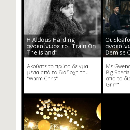
H Aldous Harding
Οι Sleaf
ανακοίνωσε το "Train On
ανακοίν
The Island"
Demise O
Ακούστε το πρώτο δείγμα
Με Gwendo
μέσα από το διάδοχο του
Big Specia
"Warm Chris"
από το δι
Grim"