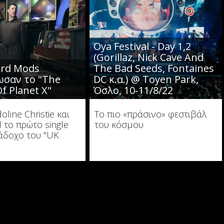
Oya Festival - Day 1,2
(Gorillaz, Nick Cave And
ord Mods
The Bad Seeds, Fontaines
ωσαν το "The
DC κ.α.) @ Toyen Park,
f Planet X"
Όσλο, 10-11/8/22
line Christie και
Το πιο «πράσινο» φεστιβάλ
l το πρώτο single
του κόσμου
άδοχο του "UK