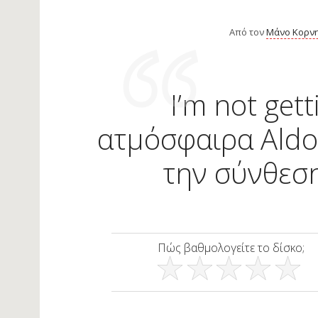
Από τον
Μάνο Κορνη
I’m not get
ατμόσφαιρα Aldo
την σύνθεση
Πώς βαθμολογείτε το δίσκο;