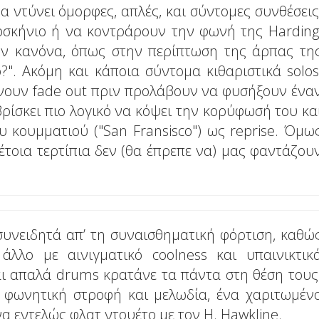
α ντύνει όμορφες, απλές, και σύντομες συνθέσεις
οσκήνιο ή να κοντράρουν την φωνή της Harding
ον κανόνα, όπως στην περίπτωση της άρπας τη
". Ακόμη και κάποια σύντομα κιθαριστικά solos
άνουν fade out πριν προλάβουν να φυσήξουν ένα
βρίσκει πιο λογικό να κόψει την κορύφωσή του κα
υ κουμματιού ("San Fransisco") ως reprise. Όμω
 τέτοια τερτίπια δεν (θα έπρεπε να) μας φαντάζου
 συνειδητά απ’ τη συναισθηματική φόρτιση, καθώ
άλλο με αινιγματικό coolness και υπαινικτικ
αι απαλά drums κρατάνε τα πάντα στη θέση τους
α φωνητική στροφή και μελωδία, ένα χαριτωμέν
ένα εντελώς φλατ ντουέτο με τον Η. Hawkline.