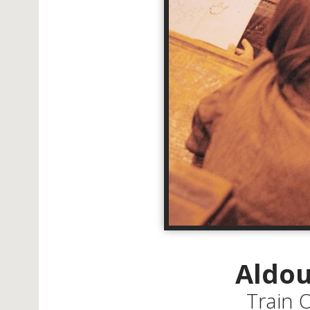
Aldou
Train 