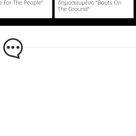
e For The People"
δημοσιευμένο "Boots On
The Ground"