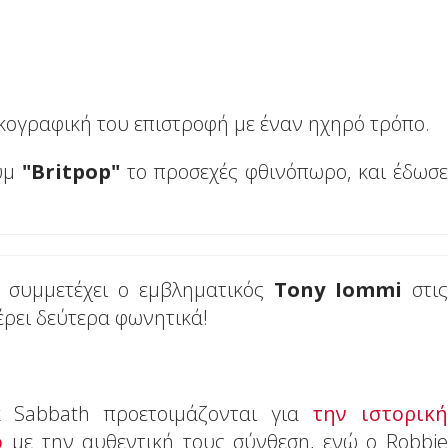
κογραφική του επιστροφή με έναν ηχηρό τρόπο.
ουμ
"Britpop"
το προσεχές φθινόπωρο, και έδωσε
ο συμμετέχει ο εμβληματικός
Tony Iommi
στις
έρει δεύτερα φωνητικά!
ck Sabbath προετοιμάζονται για
την ιστορική
ο
με την αυθεντική τους σύνθεση, ενώ ο Robbie