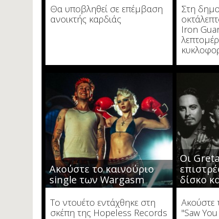
Θα υποβληθεί σε επέμβαση
Στη δημο
ανοικτής καρδιάς
οκτάλεπτ
Iron Guar
λεπτομέρ
κυκλοφο
Οι Greta
Ακούστε το καινούριο
επιστρέ
single των Wargasm
δίσκο κα
To ντουέτο εντάχθηκε στη
Ακούστε 
σκέπη της Hopeless Records
"Saw You