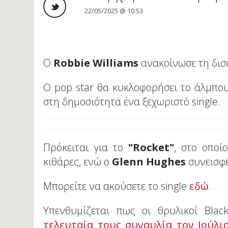
22/05/2025 @ 10:53
Ο
Robbie Williams
ανακοίνωσε τη δισ
Ο pop star θα κυκλοφορήσει το άλμπ
στη δημοσιότητα ένα ξεχωριστό single.
Πρόκειται για το
"Rocket"
, στο οποί
κιθάρες, ενώ ο
Glenn Hughes
συνεισφ
Μπορείτε να ακούσετε το single
εδώ
.
Υπενθυμίζεται πως οι θρυλικοί Bla
τελευταία τους συναυλία τον Ιούλι