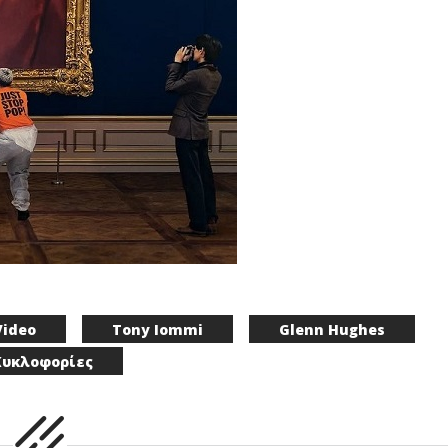
Video
Tony Iommi
Glenn Hughes
Κυκλοφορίες