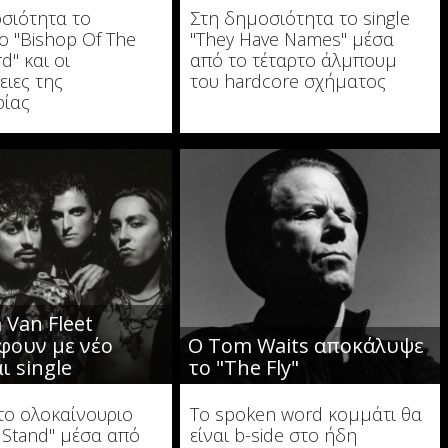
σιότητα το
Στη δημοσιότητα το single
ο "Bishop Of The
"They Have Names" μέσα
d" και οι
από το τέταρτο άλμπουμ
ειες της
του hardcore σχήματος
ρίας
 Van Fleet
φουν με νέο
Ο Tom Waits αποκάλυψε
ι single
το "The Fly"
το ολοκαίνουριο
To spoken word κομμάτι θα
 Stand" μέσα από
είναι b-side στο ήδη