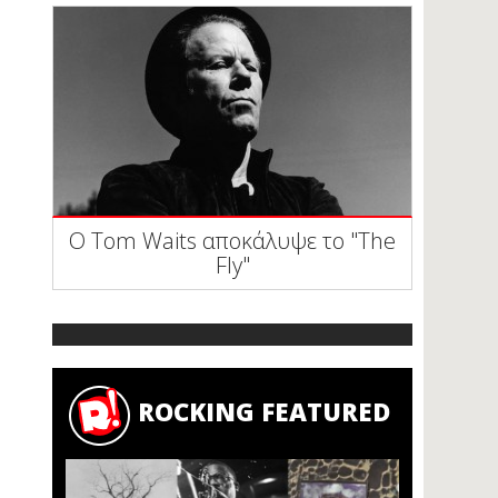
Ο Tom Waits αποκάλυψε το "The
Fly"
ROCKING FEATURED