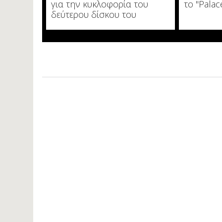
για την κυκλοφορία του
το "Palac
δεύτερου δίσκου του