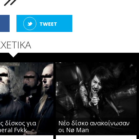
TWEET
ΣΧΕΤΙΚΑ
ς δίσκος για
Νέο δίσκο ανακοίνωσαν
eral Fvkk
οι Nø Man