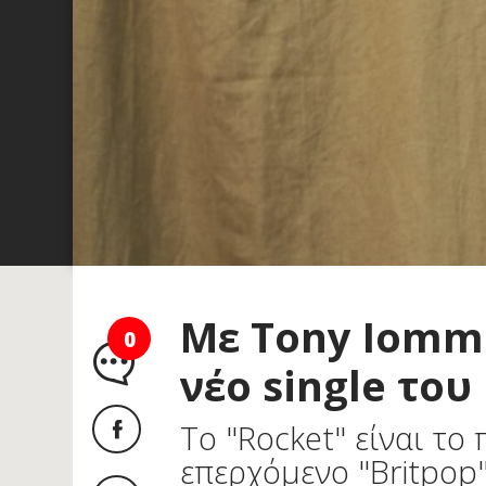
Με Tony Iommi
0
νέο single του
To "Rocket" είναι το
επερχόμενο "Britpop