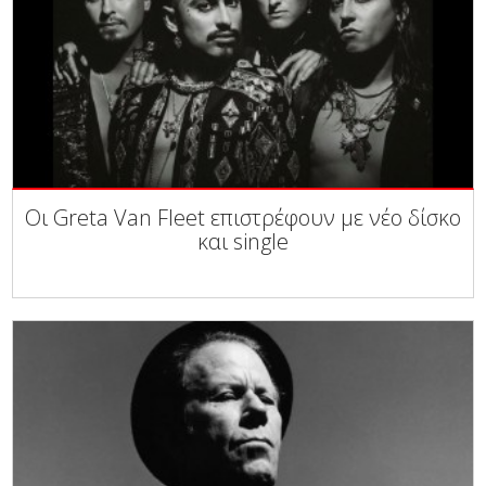
Οι Greta Van Fleet επιστρέφουν με νέο δίσκο
και single