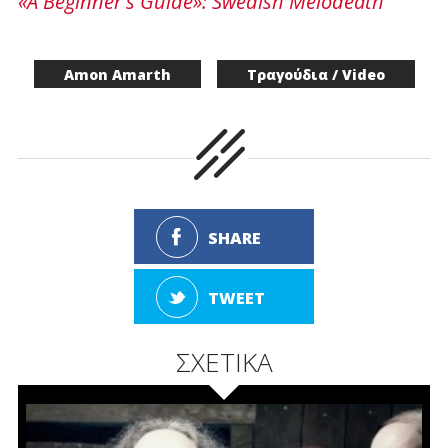
«A Beginner's Guide»: Swedish Melodeath
Amon Amarth
Τραγούδια / Video
SHARE
TWEET
ΣΧΕΤΙΚΑ