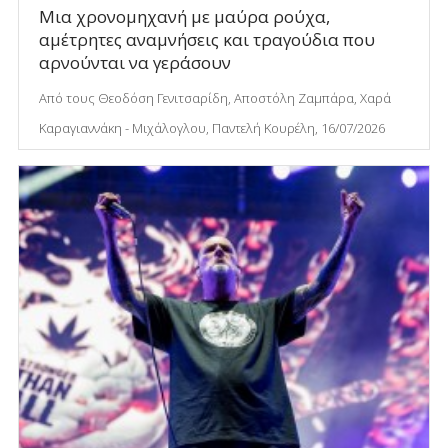
Μια χρονομηχανή με μαύρα ρούχα,
αμέτρητες αναμνήσεις και τραγούδια που
αρνούνται να γεράσουν
Από τους Θεοδόση Γενιτσαρίδη, Αποστόλη Ζαμπάρα, Χαρά
Καραγιαννάκη - Μιχάλογλου, Παντελή Κουρέλη, 16/07/2026