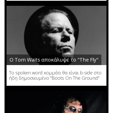
Ο Tom Waits αποκάλυψε το "The Fly"
To spoken word κομμάτι θα είναι b-side στο
ήδη δημοσιευμένο "Boots On The Ground"