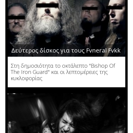
Δεύτερος δίσκος για τους Fvneral Fvkk
Στη δημοσιότητα το οκτάλεπτο "Bishop Of
The Iron Guard" και οι λεπτομέρειες της
κυκλοφορίας