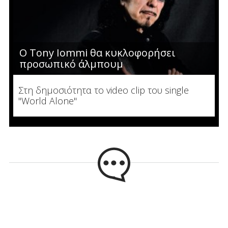
Ο Tony Iommi θα κυκλοφορήσει
προσωπικό άλμπουμ
Στη δημοσιότητα το video clip του single
"World Alone"