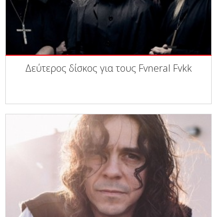
Δεύτερος δίσκος για τους Fvneral Fvkk