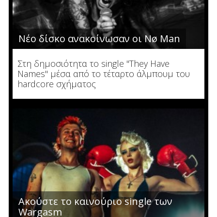
Νέο δίσκο ανακοίνωσαν οι Nø Man
Στη δημοσιότητα το single "They Have
Names" μέσα από το τέταρτο άλμπουμ του
hardcore σχήματος
Ακούστε το καινούριο single των
Wargasm