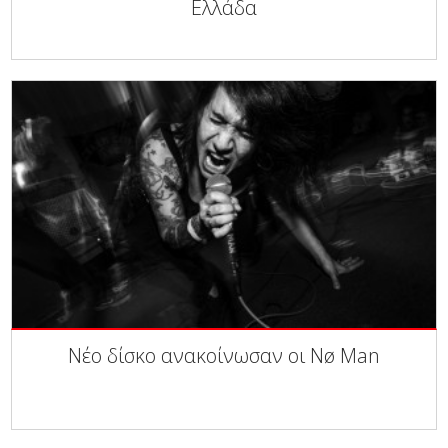
Ελλάδα
Νέο δίσκο ανακοίνωσαν οι Nø Man