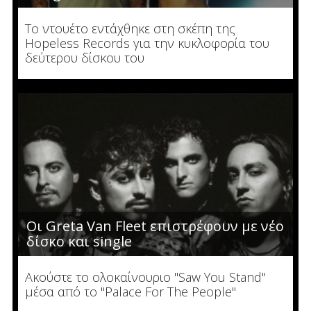
To ντουέτο εντάχθηκε στη σκέπη της
Hopeless Records για την κυκλοφορία του
δεύτερου δίσκου του
Οι Greta Van Fleet επιστρέφουν με νέο
δίσκο και single
Ακούστε το ολοκαίνουριο "Saw You Stand"
μέσα από το "Palace For The People"