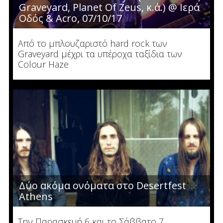
Graveyard, Planet Of Zeus, κ.ά.) @ Ιερά
Οδός & Acro, 07/10/17
Από το μπλουζαριστό hard rock των
Graveyard μέχρι τα υπέροχα ταξίδια των
Colour Haze
Δύο ακόμα ονόματα στο Desertfest
Athens
Την Παρασκευή 6 και το Σάββατο 7