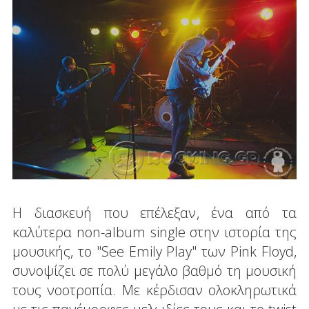
Η διασκευή που επέλεξαν, ένα από τα
καλύτερα non-album single στην ιστορία της
μουσικής, το "See Emily Play" των Pink Floyd,
συνοψίζει σε πολύ μεγάλο βαθμό τη μουσική
τους νοοτροπία. Με κέρδισαν ολοκληρωτικά