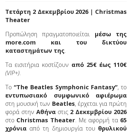
Τετάρτη
2
Δεκεμβρίου
2026 | Christmas
Theater
Προπώληση πραγματοποιείται
μέσω της
more
.
com
και του δικτύου
καταστημάτων της
.
Τα εισιτήρια κοστίζουν
από 25€ έως 110€
(
VIP
+)
.
Το
“
The
Beatles
Symphonic
Fantasy
”
, το
εντυπωσιακό συμφωνικό αφιέρωμα
στη μουσική των
Beatles
, έρχεται για πρώτη
φορά στην
Αθήνα
στις
2 Δεκεμβρίου 2026
στο
Christmas
Theater
. Με αφορμή τα
65
χρόνια
από τη δημιουργία του
θρυλικού