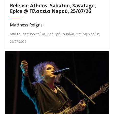
Release Athens: Sabaton, Savatage,
Epica @ Πλατεία Νερού, 25/07/26
Madness Reigns!
Από τους Σπύρο Κούκα, Θοδωρή Ξουρίδα, Αντώνη Μαρίνη,
26/07/2026