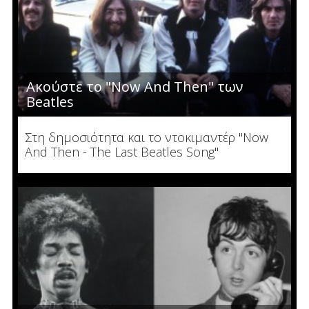
Ακούστε το "Now And Then" των
Beatles
Στη δημοσιότητα και το ντοκιμαντέρ "Now
And Then - The Last Beatles Song"