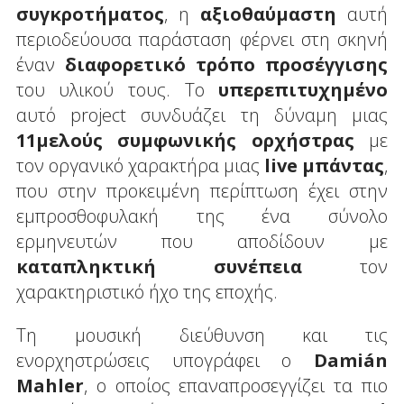
συγκροτήματος
, η
αξιοθαύμαστη
αυτή
περιοδεύουσα παράσταση φέρνει στη σκηνή
έναν
διαφορετικό τρόπο προσέγγισης
του υλικού τους. Το
υπερεπιτυχημένο
αυτό project συνδυάζει τη δύναμη μιας
11μελούς συμφωνικής ορχήστρας
με
τον οργανικό χαρακτήρα μιας
live
μπάντας
,
που στην προκειμένη περίπτωση έχει στην
εμπροσθοφυλακή της ένα σύνολο
ερμηνευτών που αποδίδουν με
καταπληκτική συνέπεια
τον
χαρακτηριστικό ήχο της εποχής.
Τη μουσική διεύθυνση και τις
ενορχηστρώσεις υπογράφει ο
Dami
á
n
Mahler
, ο οποίος επαναπροσεγγίζει τα πιο