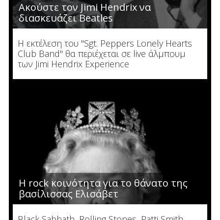
Ακούστε τον Jimi Hendrix να
διασκευάζει Beatles
Η εκτέλεση του "Sgt. Peppers Lonely Hearts
Club Band" θα περιέχεται σε live άλμπουμ
των Jimi Hendrix Experience
Η rock κοινότητα για το θάνατο της
βασίλισσας Ελισάβετ
Black Sabbath, Rolling Stones, Patti Smith,