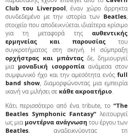
Club
του
Liverpool
, έναν χώρο άρρηκτα
συνδεδεμένο με την ιστορία των
Beatles
,
στοιχείο που αποδεικνύεται ιδιαίτερα κρίσιμο
για τη μεταφορά της
αυθεντικής
ερμηνείας και παρουσίας
του
συγκροτήματος στη σκηνή. Η σύμπραξη
ορχήστρας και μπάντας
δε, δημιουργεί
μια
μοναδική ισορροπία
ανάμεσα στον
συμφωνικό ήχο και την αμεσότητα ενός
full
band
show
, διαμορφώνοντας μια εμπειρία
ικανή να μιλήσει σε
κάθε ακροατήριο
.
Κάτι περισσότερο από ένα tribute, το
“
The
Beatles
Symphonic
Fantasy
”
λειτουργεί
ως μια
μοντέρνα ανάγνωση
του έργου των
Beatles
, αναδεικνύοντας τη