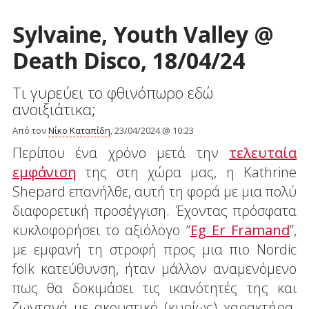
Sylvaine, Youth Valley @
Death Disco, 18/04/24
Τι γυρεύει το φθινόπωρο εδώ
ανοιξιάτικα;
Από τον
Νίκο Καταπίδη
, 23/04/2024 @ 10:23
Περίπου ένα χρόνο μετά την
τελευταία
εμφάνιση
της στη χώρα μας, η Kathrine
Shepard επανήλθε, αυτή τη φορά με μια πολύ
διαφορετική προσέγγιση. Έχοντας πρόσφατα
κυκλοφορήσει το αξιόλογο “
Eg Er Framand
”,
με εμφανή τη στροφή προς μια πιο Nordic
folk κατεύθυνση, ήταν μάλλον αναμενόμενο
πως θα δοκιμάσει τις ικανότητές της και
ζωντανά με ακουστικό (κυρίως) χαρακτήρα.