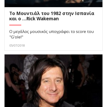
Το Μουντιάλ του 1982 στην Ισπανία
και ο …Rick Wakeman
Ο μεγάλος μουσικός υπογράφει το score του
"G'ole!"
05/07/2018