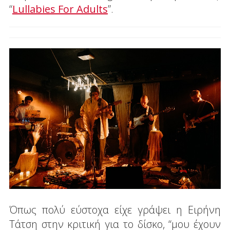
“
Lullabies For Adults
”.
Όπως πολύ εύστοχα είχε γράψει η Ειρήνη
Τάτση στην κριτική για το δίσκο, “μου έχουν