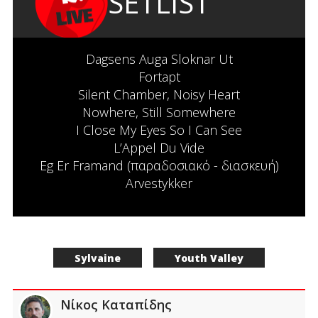
SETLIST
Dagsens Auga Sloknar Ut
Fortapt
Silent Chamber, Noisy Heart
Nowhere, Still Somewhere
I Close My Eyes So I Can See
L’Appel Du Vide
Eg Er Framand (παραδοσιακό - διασκευή)
Arvestykker
Sylvaine
Youth Valley
Νίκος Καταπίδης