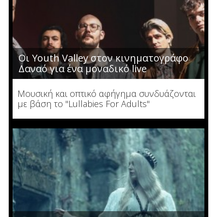
Οι Youth Valley στον κινηματογράφο
Δαναό για ένα μοναδικό live
Mουσική και οπτικό αφήγημα συνδυάζονται
με βάση το "Lullabies For Adults"