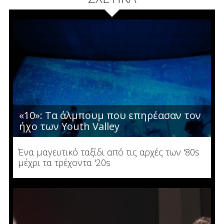
«10»: Τα άλμπουμ που επηρέασαν τον
ήχο των Youth Valley
Ένα μαγευτικό ταξίδι από τις αρχές των '80s
μέχρι τα τρέχοντα '20s