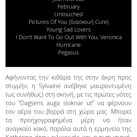
February
Untouched
Pictures Of You (διασκευή Cure)
Young Sad Lovers
Ι Don’t Want To Go Out With You, Veronica
Hurricane
Pegasus
Αφήνοντας την κιθάρα της στην άκρη προς
στιγμήν, η Sylvaine ανέβηκε μαυροντυμένη
(ως συνήθως) στη σκηνή, με τις πρώτες νότες
του “Dagsens auga sloknar ut” να φέρνουν
τον αέρα του βορρά στη χώρα μας. Μπορεί
τα προηχογραφημένα μέρη να ήταν
αναγκαίο κακό, παρόλα αυτά η ερμηνεία της