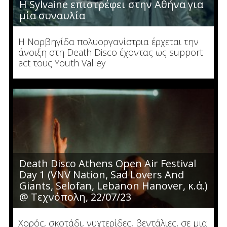
Η Sylvaine επιστρέφει στην Αθήνα για
μία συναυλία
Η Νορβηγίδα πολυοργανίστρια έρχεται την
άνοιξη στη Death Disco έχοντας ως support
act τους Youth Valley
Death Disco Athens Open Air Festival
Day 1 (VNV Nation, Sad Lovers And
Giants, Selofan, Lebanon Hanover, κ.ά.)
@ Τεχνόπολη, 22/07/23
Χορός, σκοτάδι, νυχτερίδες, βεντάλιες, σε μια