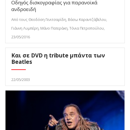
Οδηγός δισκογραφίας για παρανοϊκά
ανδροειδή
Από τους Θεοδόση Γενιτσαρίδη, Βάσω Καραντζάβελου,
Γιάννη Λυμπέρη, Μάνο Πατεράκη, Τόνια Πετροπούλου,
23/05/2016
Και σε DVD η tribute μπάντα των
Beatles
22/05/2003