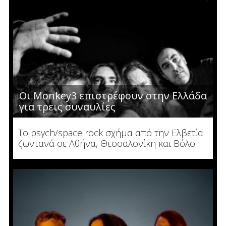
Οι Monkey3 επιστρέφουν στην Ελλάδα
για τρεις συναυλίες
Το psych/space rock σχήμα από την Ελβετία
ζωντανά σε Αθήνα, Θεσσαλονίκη και Βόλο