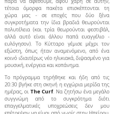
παρά να αφεθούμε, αφού χάρη σε αυτήν,
τέτοια όμορφα πακέτα επισκέπτονται τη
χώρα μας - σε εποχές που δύο ξένα
συγκροτήματα την ίδια βραδιά θεωρούνται
πολυτέλεια (και τρία θεωρούνται φεστιβάλ,
αλλά αυτό είναι άλλου παπά ευαγγέλιο -
ευλόγησον). Το Κύτταρο γέμισε μέχρι τον
εξώστη, όπως ήταν αναμενόμενο, από ένα
κοινό ιδιαιτέρως νέο ηλικιακά, διψασμένο για
μουσική, ενέργεια και κοπάνημα.
Το πρόγραμμα τηρήθηκε και ήδη από τις
20:30 βγήκε στη σκηνή η εγχώρια μερίδα της
ημέρας, οι
The Curf
. Να ζητήσω ένα μεγάλο
συγγνώμη από το συγκρότημα διότι
επαγγελματικές υποχρεώσεις δεν μου
επέτρεψαν να είμαι από νωρίς στην Ηπείρου,