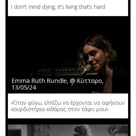
I don't mind dying, it's living that's hard
Emma Ruth Rundle, @ Κύτταρο,
13/05/24
«Όταν φύγω, ελπίζω να έρχονται να αφήνουν
κουρδιστήρια κιθάρας στον τάφο μου»