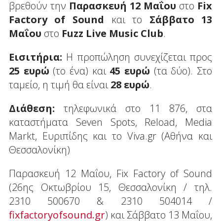
βρεθούν την
Παρασκευή 12 Μαΐου
στο
Fix
Factory of Sound
και το
Σάββατο 13
Μαΐου
στο
Fuzz Live Music Club
.
Eισιτήρια:
Η προπώληση συνεχίζεται προς
25 ευρώ
(το ένα) και
45 ευρώ
(τα δύο). Στο
ταμείο, η τιμή θα είναι
28 ευρώ
.
Διάθεση:
τηλεφωνικά στο 11 876, στα
καταστήματα Seven Spots, Reload, Media
Markt, Ευριπίδης και το Viva.gr (Αθήνα και
Θεσσαλονίκη)
Παρασκευή 12 Μαΐου, Fix Factory of Sound
(26ης Οκτωβρίου 15, Θεσσαλονίκη / τηλ.
2310 500670 & 2310 504014 /
fixfactoryofsound.gr
) και Σάββατο 13 Μαΐου,