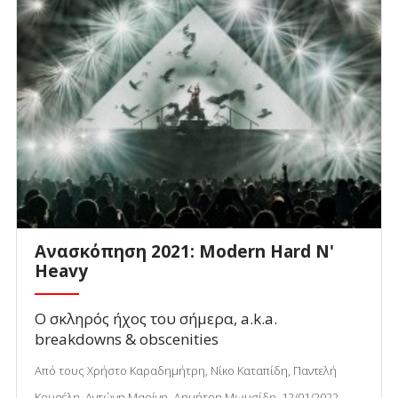
Ανασκόπηση 2021: Modern Hard N'
Heavy
Ο σκληρός ήχος του σήμερα, a.k.a.
breakdowns & obscenities
Από τους Χρήστο Καραδημήτρη, Νίκο Καταπίδη, Παντελή
Κουρέλη, Αντώνη Μαρίνη, Δημήτρη Μωυσίδη, 12/01/2022