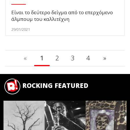
Είναι το δεύτερο δείγμα από το επερχόμενο
άλμπουμ του καλλιτέχνη
29/01/2021
«
1
2
3
4
»
ROCKING FEATURED