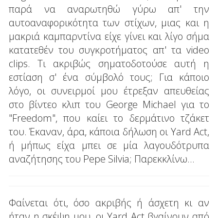
παρά να αναρωτηθώ γύρω απ' την
αυτοαναφορικότητα των στίχων, μιας και η
μακριά καμπαρντίνα είχε γίνει και λίγο σήμα
κατατεθέν του συγκροτήματος απ' τα video
clips. Τι ακριβώς σηματοδοτούσε αυτή η
εστίαση σ' ένα σύμβολό τους; Για κάποιο
λόγο, οι συνειρμοί μου έτρεξαν απευθείας
στο βίντεο κλιπ του George Michael για το
"Freedom", που καίει το δερμάτινο τζάκετ
του. Έκαναν, άρα, κάποια δήλωση οι Yard Act,
ή μήπως είχα μπει σε μία λαγουδότρυπα
αναζήτησης του Pepe Silvia; Παρεκκλίνω…
Φαίνεται ότι, όσο ακριβής ή άσχετη κι αν
ήταν η σκέψη μου, οι Yard Act βγαίνουν από