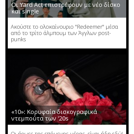
Οι Yard Act επιστρέφουν με νέο δίσκο
και single
Ακούστε το ολοκαίνουριο "Redeemer" μέσα
από το τρίτο άλμπουμ των Άγγλων post-
punks
«10»: Κορυφαία δισκογραφικά
ντεμπούτα των '20s
Οι ήρωες της επόμενης μέρας, είναι ήδη εδώ!