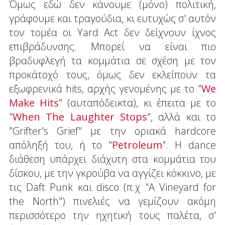
Όμως εδώ δεν κάνουμε (μόνο) πολιτική,
γράφουμε και τραγούδια, κι ευτυχώς σ' αυτόν
τον τομέα οι Yard Act δεν δείχνουν ίχνος
επιβράδυνσης. Μπορεί να είναι πιο
βραδυφλεγή τα κομμάτια σε σχέση με τον
προκάτοχό τους, όμως δεν εκλείπουν τα
εξωφρενικά hits, αρχής γενομένης με το "
We
Make Hits
" (αυταπόδεικτα), κι έπειτα με το
"
When The Laughter Stops
", αλλά και το
"Grifter's Grief" με την οριακά hardcore
απόληξή του, ή το "
Petroleum
". Η dance
διάθεση υπάρχει διάχυτη στα κομμάτια του
δίσκου, με την γκρούβα να αγγίζει κόκκινο, με
τις Daft Punk και disco (π.χ "A Vineyard for
the North") πινελιές να γεμίζουν ακόμη
περισσότερο την ηχητική τους παλέτα, σ'