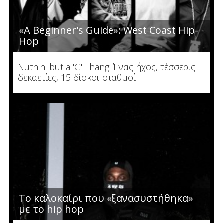
«A Beginner's Guide»: West Coast Hip-
Hop
Νuthin' but a 'G' Thang: Ένας ήχος, τέσσερις
δεκαετίες, 15 δίσκοι-σταθμοί
Το καλοκαίρι που «ξανασυστήθηκα»
με το hip hop