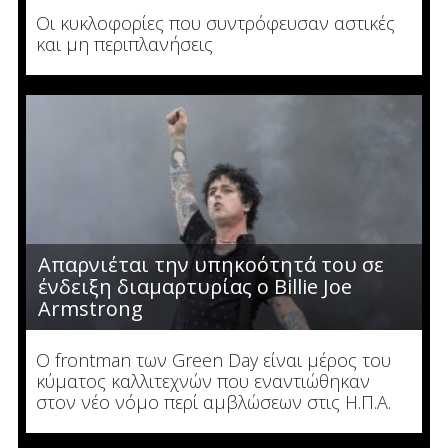
Οι κυκλοφορίες που συντρόφευσαν αστικές
και μη περιπλανήσεις
Απαρνιέται την υπηκοότητά του σε
ένδειξη διαμαρτυρίας ο Billie Joe
Armstrong
Ο frontman των Green Day είναι μέρος του
κύματος καλλιτεχνών που εναντιώθηκαν
στον νέο νόμο περί αμβλώσεων στις Η.Π.Α.