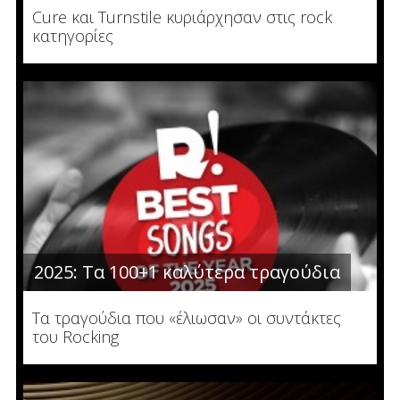
Cure και Turnstile κυριάρχησαν στις rock
κατηγορίες
2025: Τα 100+1 καλύτερα τραγούδια
Τα τραγούδια που «έλιωσαν» οι συντάκτες
του Rocking