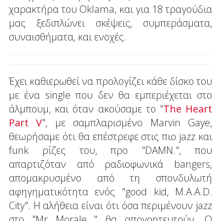
χαρακτήρα του Oklama, και για 18 τραγούδια
μας ξεδιπλώνει σκέψεις, συμπεράσματα,
συναισθήματα, και ενοχές.
Έχει καθιερωθεί να προλογίζει κάθε δίσκο του
με ένα single που δεν θα εμπεριέχεται στο
άλμπουμ, και όταν ακούσαμε το "
The Heart
Part V
", με σαμπλαρισμένο Marvin Gaye,
θεωρήσαμε ότι θα επέστρεφε στις πιο jazz και
funk ρίζες του, προ "DAMN.", που
απαρτιζόταν από ραδιοφωνικά bangers,
απομακρυσμένο από τη σπονδυλωτή
αφηγηματικότητα ενός "good kid, M.A.A.D.
City". Η αλήθεια είναι ότι όσα περιμένουν jazz
στο "Mr Morale…" θα απογοητευτούν. Ο