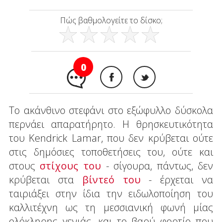
Πώς βαθμολογείτε το δίσκο;
0
Το ακάνθινο στεφάνι στο εξώφυλλο δύσκολα
περνάει απαρατήρητο. Η θρησκευτικότητα
του Kendrick Lamar, που δεν κρύβεται ούτε
στις δημόσιες τοποθετήσεις του, ούτε και
στους
στίχους του
- σίγουρα, πάντως, δεν
κρύβεται στα
βίντεό του
- έρχεται να
ταιριάξει στην ίδια την ειδωλοποίηση του
καλλιτέχνη ως τη μεσσιανική φωνή μίας
ολόκληρης γενιάς, και το βαρύ φορτίο που