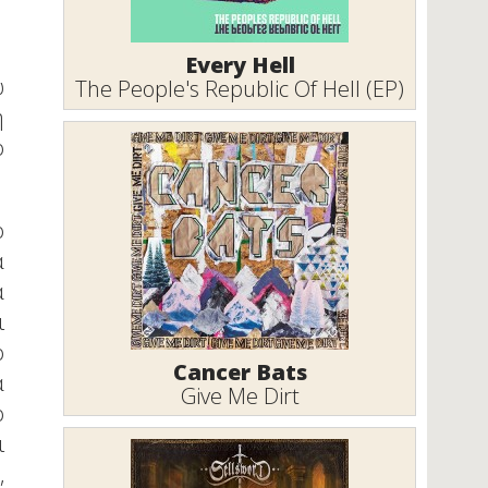
Every Hell
ω
The People's Republic Of Hell (EP)
η
ο
ο
ά
α
ι
ο
Cancer Bats
α
Give Me Dirt
o
ι
,