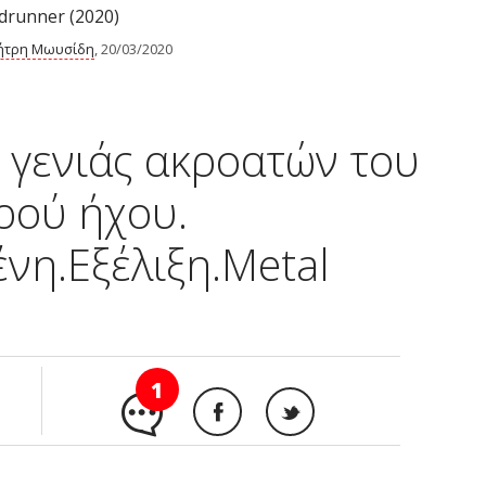
drunner (2020)
ήτρη Μωυσίδη
, 20/03/2020
ς γενιάς ακροατών του
ρού ήχου.
η.Εξέλιξη.Metal
1