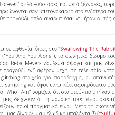
 "Forever" απλά γούσταρες και μετά ξέχναγες, τώρ
 καρφώνονται σαν μπετονόκαρφα στα ενδότερα το
θε τραγούδι απλά αναρωτιέσαι «τί ήταν αυτός 
ει σε αφθονία) όπως στο
"Swallowing The Rabbi
("You And You Alone"), το φωνητικό δίδυμο το
ριας Reba Meyers δουλεύει άψογα και μας δίνε
 τραγούδι ενδιαφέρον μέχρι τη τελευταία νότα
glitching στοιχεία για παράδειγμα, οι απανωτέ
not sampling και ύφος είναι κάτι αξιοπρόσεκτο όσ
ο "Who I Am" νομίζεις ότι στο στούντιο μπήκαν ο
 μας δείχνουν ότι η μουσική τους είναι ρευστ
ίξουν ποιοί πραγματικά είναι. Μετά τη σκοτειν
ce" μας δίνουν μια μελωδική μπαλάντα (!) (
"Sulfu