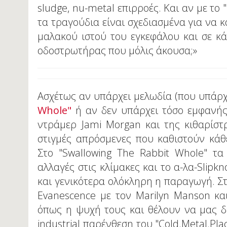
sludge, nu-metal επιρροές. Και αν με το
τα τραγούδια είναι σχεδιασμένα για να
μαλακού ιστού του εγκεφάλου και σε κά
οδοστρωτήρας που μόλις άκουσα;»
Ασχέτως αν υπάρχει μελωδία (που υπάρχ
Whole"
ή αν δεν υπάρχει τόσο εμφανής 
ντράμερ Jami Morgan και της κιθαρίστ
στιγμές απρόσμενες που καθιστούν κάθε
Στο "Swallowing The Rabbit Whole" τα 
αλλαγές στις κλίμακες και το α-λα-Slipk
και γενικότερα ολόκληρη η παραγωγή. Στ
Evanescence με τον Marilyn Manson και
όπως η ψυχή τους και θέλουν να μας δε
industrial παρένθεση του "Cold.Metal.Pla