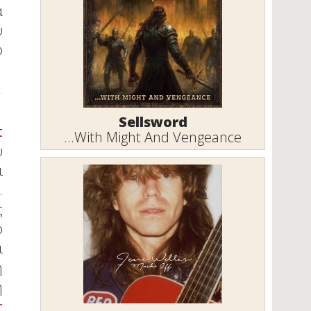
α
υ
ο
Sellsword
t
...With Might And Vengeance
υ
ι
.
ς
ο
ι
ή
ή
r