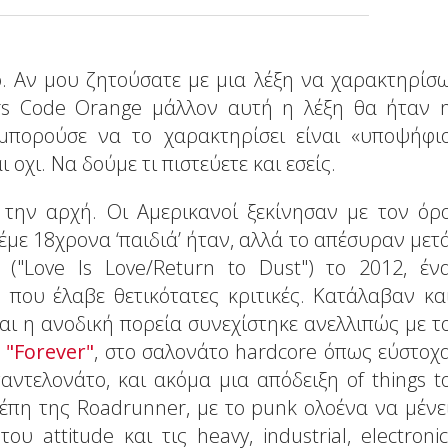
. Αν μου ζητούσατε με μια λέξη να χαρακτηρίσ
rs Code Orange μάλλον αυτή η λέξη θα ήταν 
μπορούσε να το χαρακτηρίσει είναι «υποψήφι
 οχι. Να δούμε τι πιστεύετε και εσείς.
την αρχή. Οι Αμερικανοί ξεκίνησαν με τον όρ
έμε 18χρονα ‘παιδιά’ ήταν, αλλά το απέσυραν μετ
("Love Is Love/Return to Dust") το 2012, έν
που έλαβε θετικότατες κριτικές. Κατάλαβαν κα
 και η ανοδική πορεία συνεχίστηκε ανελλιπώς με τ
α
"Forever"
, στο σαλονάτο hardcore όπως εύστοχ
ντελονάτο, και ακόμα μια απόδειξη of things t
έπη της Roadrunner, με το punk ολοένα να μένε
attitude και τις heavy, industrial, electronic