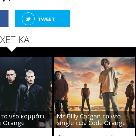
TWEET
ΧΕΤΙΚΑ
το νέο κομμάτι
Με Billy Corgan το νέο
e Orange
single των Code Orange