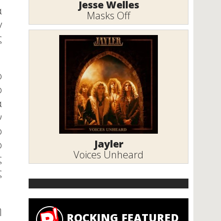
Jesse Welles
α
Masks Off
y
ς
ο
ο
ά
ν
ο
Jayler
ό
Voices Unheard
ς
ς
η
ROCKING FEATURED