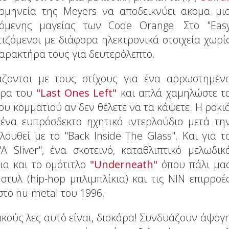
ρμηνεία της Meyers να αποδεικνύει ακομα μι
σόμενης μαγείας των Code Orange. Στο "Eas
τιζόμενοι με διάφορα ηλεκτρονικά στοιχεία χωρί
αρακτήρα τους για δευτερόλεπτο.
υάζονται με τους στίχους για ένα αρρωστημέν
fάρα του
"Last Ones Left"
και απλά χαμηλώστε τ
ου κομματιού αν δεν θέλετε να τα κάψετε. Η ροκι
ένα ευπρόσδεκτο ηχητικό ιντερλούδιο μετά τη
υθεί με το "Back Inside The Glass". Και για τ
 Sliver", ένα σκοτεινό, καταθλιπτικό μελωδικ
ια και το ομότιτλο
"Underneath"
όπου πάλι μα
τυλ (hip-hop μπλιμπλίκια) και τις NIN επιρροέ
στο nu-metal του 1996.
ακούς λες αυτό είναι, δισκάρα! Συνδυάζουν άψογ