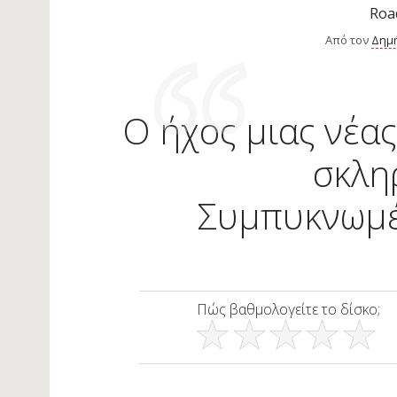
Roa
Από τον
Δημ
​Ο ήχος μιας νέα
σκλη
Συμπυκνωμέν
Πώς βαθμολογείτε το δίσκο;