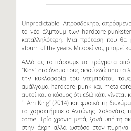
Unpredictable. Απροσδόκητο, απρόσμενο
το νέο άλμπουμ των hardcore-punkste
καταλληλότερη. Μια πρόταση που θα 
album of the year». Μπορεί ναι, μπορεί και
Αλλά ας τα πάρουμε τα πράγματα από 
"Kids" στο όνομα τους αφού εδώ που τα λ
την κυκλοφορία του ντεμπούτου τους 
αμάλγαμα hardcore punk και metalcore 
αυτοί και ο κόσμος ότι εδώ κάτι γίνεται
“I Am King” (2014) και φυσικά τη δισκάρ
το χαρακτήρισε ο Αντώνης. Σαλονάτο, πα
come. Τρία χρόνια μετά, ξανά υπό τη σκ
στην άκρη αλλά ωστόσο στον πυρήνα του 