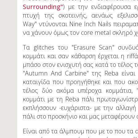
Surrounding"
) με την ενδιαφέρουσα ε
πτυχή της σκοτεινής, αενάως εξελισ
Way" ντύνονται Nine Inch Nails πειραμα
να χάνουν όμως τον core metal σκληρό χ
Τα glitches του "Erasure Scan" συνδ
κομμάτι και σαν κάθαρση έρχεται η rif
μπάσο στον ενισχυτή σας κατά το τέλος τ
"Autumn And Carbine" της Reba είναι 
καταιγίδα που προηγήθηκε και που ακολο
τέλος δύο ακόμα υπέροχα κομμάτια, "A
κομμάτι με τη Reba πάλι πρωταγωνίστρ
εκπλήσσουν -ευχάριστα- με την αλλαγή σ
πάλι στο προσκήνιο και μας μεταφέρουν 
Είναι από τα άλμπουμ που με το που τα 