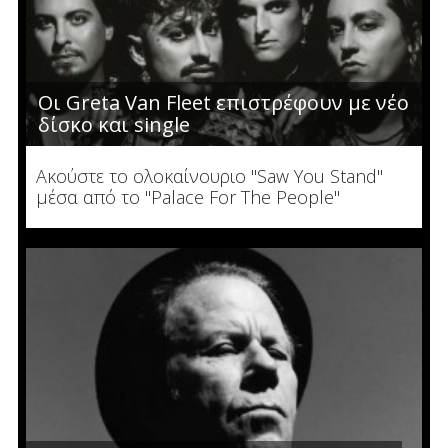
Οι Greta Van Fleet επιστρέφουν με νέο
δίσκο και single
Ακούστε το ολοκαίνουριο "Saw You Stand"
μέσα από το "Palace For The People"