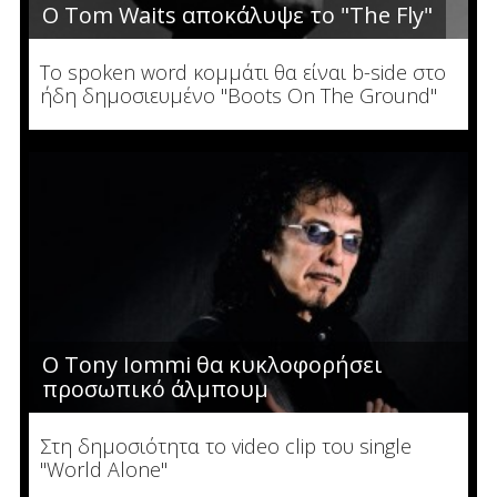
Ο Tom Waits αποκάλυψε το "The Fly"
To spoken word κομμάτι θα είναι b-side στο
ήδη δημοσιευμένο "Boots On The Ground"
Ο Tony Iommi θα κυκλοφορήσει
προσωπικό άλμπουμ
Στη δημοσιότητα το video clip του single
"World Alone"