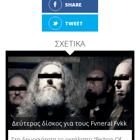
SHARE
TWEET
ΣΧΕΤΙΚΑ
Δεύτερος δίσκος για τους Fvneral Fvkk
Στη δημοσιότητα το οκτάλεπτο "Bishop Of