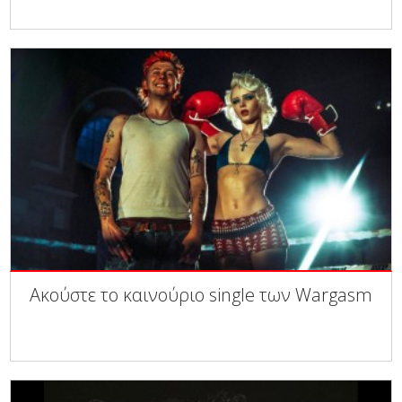
Ακούστε το καινούριο single των Wargasm