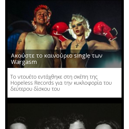
Ακούστε το καινούριο single των
Wargasm
To ντουέτο εντάχθηκε στη σκέπη της
Hopeless Records για την κυκλοφορία του
δεύτερου δίσκου του