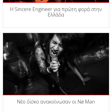
Η Sincere Engineer για πρώτη φορά στην
Ελλάδα
Νέο δίσκο ανακοίνωσαν οι Nø Man