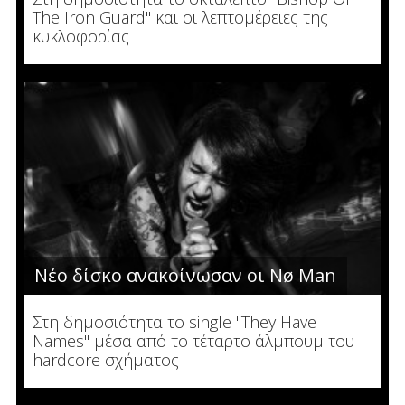
The Iron Guard" και οι λεπτομέρειες της
κυκλοφορίας
Νέο δίσκο ανακοίνωσαν οι Nø Man
Στη δημοσιότητα το single "They Have
Names" μέσα από το τέταρτο άλμπουμ του
hardcore σχήματος