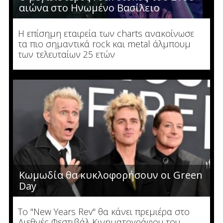
αιώνα στο Ηνωμένο Βασίλειο
Η επίσημη εταιρεία των charts ανακοίνωσε
τα πιο σημαντικά rock και metal άλμπουμ
των τελευταίων 25 ετών
Κωμωδία θα κυκλοφορήσουν οι Green
Day
Το "New Years Rev" θα κάνει πρεμιέρα στο
Διεθνές Φεστιβάλ Κινηματογράφου του