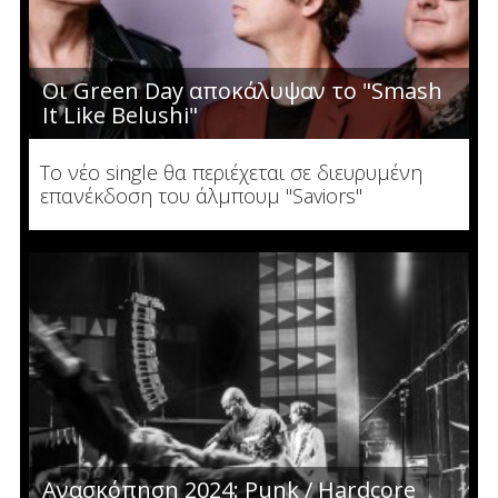
Οι Green Day αποκάλυψαν το "Smash
It Like Belushi"
Το νέο single θα περιέχεται σε διευρυμένη
επανέκδοση του άλμπουμ "Saviors"
Ανασκόπηση 2024: Punk / Hardcore