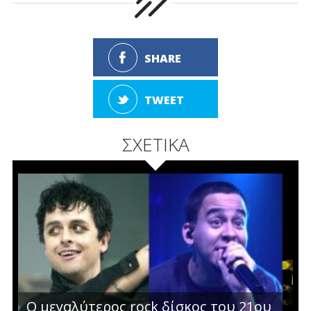
SHARE
TWEET
ΣΧΕΤΙΚΑ
Ο μεγαλύτερος rock δίσκος του 21ου