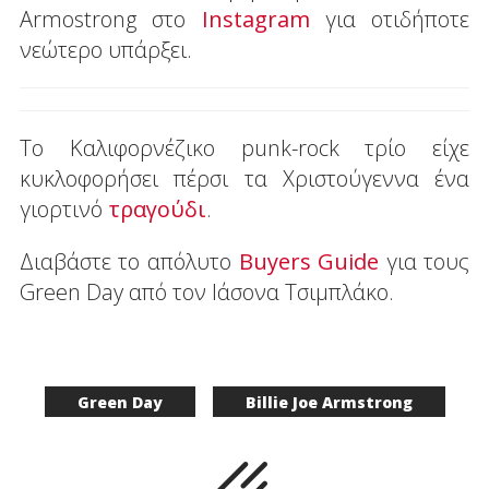
Armostrong στο
Instagram
για οτιδήποτε
νεώτερο υπάρξει.
Το Καλιφορνέζικο punk-rock τρίο είχε
κυκλοφορήσει πέρσι τα Χριστούγεννα ένα
γιορτινό
τραγούδι
.
Διαβάστε το απόλυτο
Buyers Guide
για τους
Green Day από τον Ιάσονα Τσιμπλάκο.
Green Day
Billie Joe Armstrong