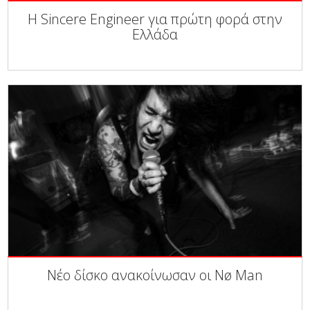
Η Sincere Engineer για πρώτη φορά στην
Ελλάδα
Νέο δίσκο ανακοίνωσαν οι Nø Man