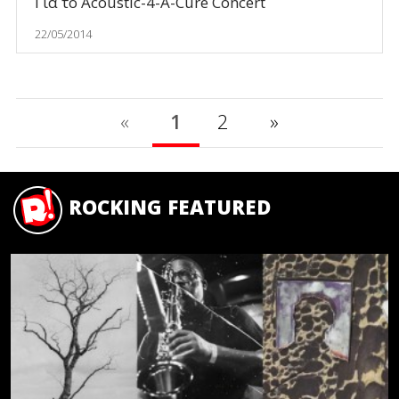
Για το Acoustic-4-A-Cure Concert
22/05/2014
«
1
2
»
ROCKING FEATURED