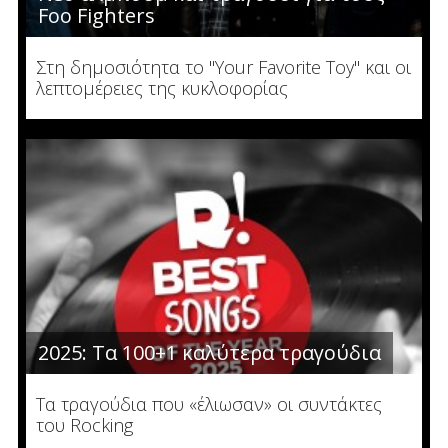
Foo Fighters
Στη δημοσιότητα το "Your Favorite Toy" και οι
λεπτομέρειες της κυκλοφορίας
2025: Τα 100+1 καλύτερα τραγούδια
Τα τραγούδια που «έλιωσαν» οι συντάκτες
του Rocking