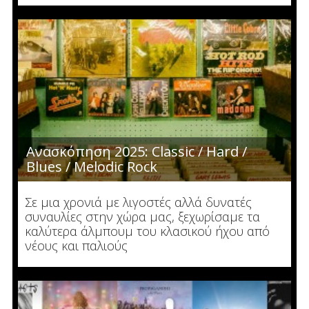
Ανασκόπηση 2025: Classic / Hard /
Blues / Melodic Rock
Σε μια χρονιά με λιγοστές αλλά δυνατές
συναυλίες στην χώρα μας, ξεχωρίσαμε τα
καλύτερα άλμπουμ του κλασικού ήχου από
νέους και παλιούς